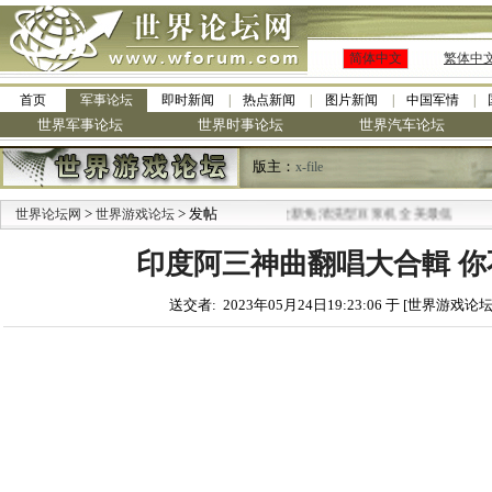
简体中文
繁体中
首页
军事论坛
即时新闻
热点新闻
图片新闻
中国军情
世界军事论坛
世界时事论坛
世界汽车论坛
版主：
x-file
>
> 发帖
·
世界论坛网
世界游戏论坛
九阳全新免清洗型豆浆机 全美最低
印度阿三神曲翻唱大合輯 你
送交者: 2023年05月24日19:23:06 于 [世界游戏论坛