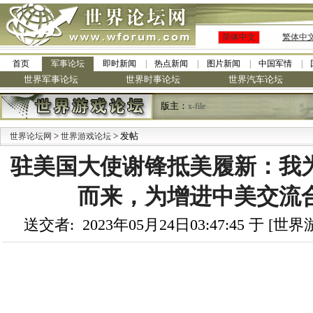
简体中文
繁体中
首页
军事论坛
即时新闻
热点新闻
图片新闻
中国军情
世界军事论坛
世界时事论坛
世界汽车论坛
版主：
x-file
>
> 发帖
世界论坛网
世界游戏论坛
驻美国大使谢锋抵美履新：我
而来，为增进中美交流
送交者: 2023年05月24日03:47:45 于 [