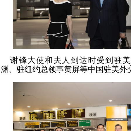
谢锋大使和夫人到达时受到驻美
渊、驻纽约总领事黄屏等中国驻美外