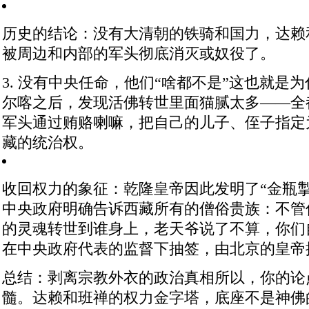
历史的结论
：没有大清朝的铁骑和国力，达赖
被周边和内部的军头彻底消灭或奴役了。
3. 没有中央任命，他们“啥都不是”
这也就是为
尔喀之后，发现活佛转世里面猫腻太多——全
军头通过贿赂喇嘛，把自己的儿子、侄子指定
藏的统治权。
收回权力的象征
：乾隆皇帝因此发明了“金瓶掣签” [
中央政府明确告诉西藏所有的僧俗贵族：不管
的灵魂转世到谁身上，老天爷说了不算，你们
在中央政府代表的监督下抽签，由北京的皇帝
总结：剥离宗教外衣的政治真相
所以，你的论
髓。达赖和班禅的权力金字塔，底座不是神佛