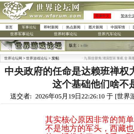
简体中文
繁体中
首页
军事论坛
即时新闻
热点新闻
图片新闻
中国军情
世界军事论坛
世界时事论坛
世界汽车论坛
版主：
x-file
>
> 发帖
·
世界论坛网
世界游戏论坛
九阳全新免清洗型豆浆机 全美最低
中央政府的任命是达赖班禅权
这个基础他们啥不
送交者: 2026年05月19日22:26:10 于 [
其实核心原因非常的简单
不是地方的军头，西藏也