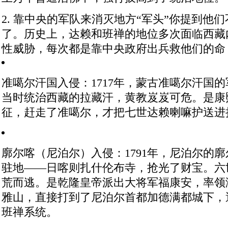
2. 靠中央的军队来消灭地方“军头”
你提到他们
了。历史上，达赖和班禅的地位多次面临西藏
性威胁，每次都是靠中央政府出兵救他们的命
准噶尔汗国入侵
：1717年，蒙古准噶尔汗国
当时统治西藏的拉藏汗，黄教岌岌可危。是康
征，赶走了准噶尔，才把七世达赖喇嘛护送进
廓尔喀（尼泊尔）入侵
：1791年，尼泊尔的
驻地——日喀则扎什伦布寺，抢光了财宝。六
荒而逃。是乾隆皇帝派出大将军福康安，率领
雅山，直接打到了尼泊尔首都加德满都城下，
班禅系统。