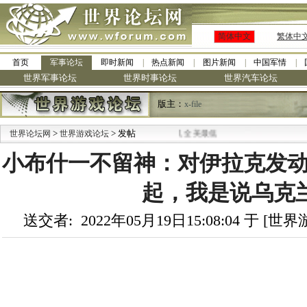
简体中文
繁体中
首页
军事论坛
即时新闻
热点新闻
图片新闻
中国军情
世界军事论坛
世界时事论坛
世界汽车论坛
版主：
x-file
·
>
> 发帖
世界论坛网
九阳全新免清洗型豆浆机 全美最低
世界游戏论坛
小布什一不留神：对伊拉克发动野
起，我是说乌克
送交者: 2022年05月19日15:08:04 于 [