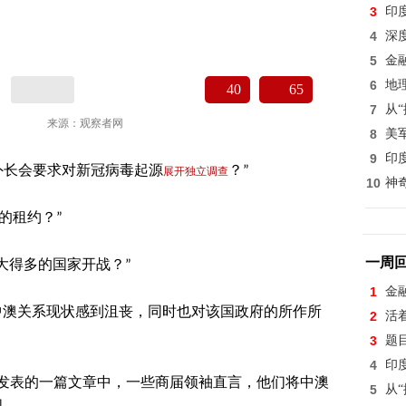
3
印
4
深
5
金
6
地
40
65
7
从
来源：观察者网
8
美
9
印
恩外长会要求对新冠病毒起源
？”
展开独立调查
10
神
年的租约？”
一周
大得多的国家开战？”
1
金
中澳关系现状感到沮丧，同时也对该国政府的所作所
2
活
3
题
4
印
日发表的一篇文章中，一些商届领袖直言，他们将中澳
5
从