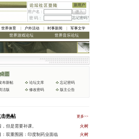
新用户
用户名：
密 码：
忘记密码?
世界体育
户外活动
时事新闻
军事文学
世界游戏论坛
世界音乐论坛
发布新帖
论坛文库
忘记密码
简洁版
修改密码
版主公告
点击热帖
更多>>
着，但是需要补课。
火树
目：双重围困：印度制药业面临
火树