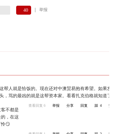
40
|
举报
这帮人就是恰饭的。现在还对中澳贸易抱有希望。如果发现彻底没了
头，骂的最凶的就是这帮资本家。看看扎克伯格就知道了
查看回复 6
举报
分享
回复
踩
4
赞
381
政客不都是
去的，在这
怜😏