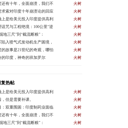
度还有十年，全面崩溃，我们不
火树
度求索对印度十年崩溃论的回应
火树
融上是给美元投入印度提供高利
火树
理诅咒与工程绝境：100公里“逆
火树
“掘地三尺”到“截流断粮”：
火树
军陷入喷气式发动机生产困境，
火树
度的故事是21世纪的奇观，哪怕
火树
奇的印度，神奇的班加罗尔
火树
回复热帖
融上是给美元投入印度提供高利
火树
着，但是需要补课。
火树
目：双重围困：印度制药业面临
火树
度还有十年，全面崩溃，我们不
火树
“掘地三尺”到“截流断粮”：
火树