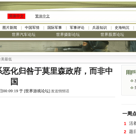
简体中文
繁体中文
图片新闻
中国军情
国际军事
军事评论
兵器知识
史海钩沉
世界汽车论坛
世界摄影论坛
世界股票论坛
le
系恶化归咎于莫里森政府，而非中
国
日00:09:19 于 [世界游戏论坛]
发送悄悄话
一周
1
活
2
题