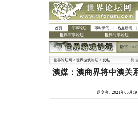
首页
军事论坛
即时新闻
热点新闻
世界军事论坛
世界时事论坛
版主：
x-fi
·
>
> 发帖
世界论坛网
九阳全新免清洗型豆浆机 全美最低
世界游戏论坛
澳媒：澳商界将中澳关
送交者: 2021年05月19