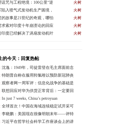
理诅咒与工程绝境：100公里“逆
火树
军陷入喷气式发动机生产困境，
火树
度的故事是21世纪的奇观，哪怕
火树
度求索对印度十年崩溃论的回应
火树
前印度已经解决了涡扇发动机叶
火树
上的今天：回复热帖
:
沈逸：1949年，司徒雷登在毛主席面前念
:
特朗普自称在服用羟氯喹以预防新冠肺炎
:
观察者网一周军评：信息化战争的基础是
:
联想回应对华为供货正常背后：一定要回
:
In just 7 weeks, China’s petroyuan
:
全球首次！中国在海域连续稳定试开采可
:
李晓鹏：美国现在很像明朝末年——评特
:
习近平在哲学社会科学工作座谈会上的讲