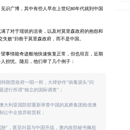
见识广博，其中有些人早在上世纪80年代就到中国
充满了对于现状的沮丧，以及对莫里森政府的抱怨和
交失败”归咎于莫里森政府，而不是中国。
希望事情能奇迹般地快速恢复正常，但也坦言，近期
令人担忧。随后，他们举了几个例子：
国特朗普政府一唱一和，大肆炒作“病毒源头”问
题进行所谓“独立的国际调查”；
澳大利亚国防部重新审查中国的岚桥集团租借澳
强制让中企放弃租赁权；
威胁”，甚至叫嚣与中国开战，澳内政部秘书佩祖