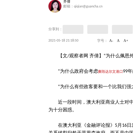
齐倩
邮箱：qiqian@guancha.cn
分享到：
A-
A
A+
2021-05-18 21:18:50
字号：
【文/观察者网 齐倩】“为什么佩
“为什么政府会考虑
99
撕毁达尔文港口
“为什么有些政客要和一个比我们强
近一段时间，澳大利亚商业人士对
为十分困惑。
在澳大利亚《金融评论报》5月16