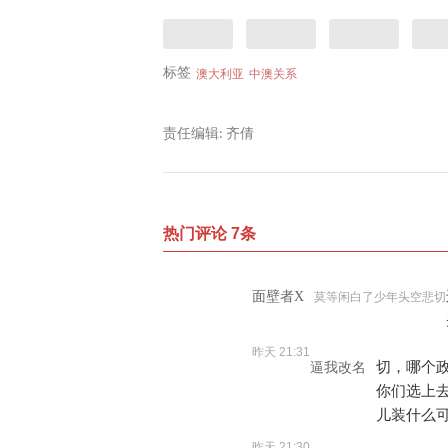
标签
澳大利亚
中澳关系
责任编辑: 齐倩
热门评论 7条
面壁者X
莫等闲白了少年头空悲切
昨天 21:31
切，哪个
逼我改名
你们选上
儿装什么可
昨天 21:30