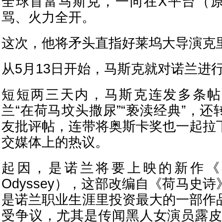
全球首富马斯克，一向在X平台（
骂、火力全开。
这次，他将矛头直指好莱坞大导演克
从5月13日开始，马斯克就对诺兰进
短短两三天内，马斯克连发多条帖
兰“在荷马坟头撒尿”“亵渎经典”，
友批评帖，连带将奥斯卡奖也一起拉
交媒体上的热议。
起因，是诺兰将要上映的新作《奥
Odyssey），这部改编自《荷马史
是诺兰职业生涯里投资最大的一部作
受争议，尤其是传闻黑人女演员露皮