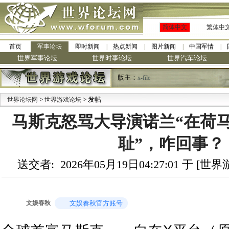
简体中文
繁体中
首页
军事论坛
即时新闻
热点新闻
图片新闻
中国军情
世界军事论坛
世界时事论坛
世界汽车论坛
版主：
x-file
>
> 发帖
·
世界论坛网
世界游戏论坛
九阳
马斯克怒骂大导演诺兰“在荷马
耻”，咋回事？
送交者: 2026年05月19日04:27:01 于 [
文娱春秋
文娱春秋官方账号