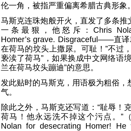
伦一角，被指严重偏离希腊古典形象
马斯克连珠炮般开火，直发了多条推
一条最狠，他怒斥：Chris Nolan is
Homer’s grave. Disgraceful
在荷马的坟头上撒尿。可耻！”不过，
亵渎了荷马”，如果换成中文网络语境
兰在荷马坟头蹦迪”的意思。
发此贴时的马斯克，用语极为粗俗，
气。
除此之外，马斯克还写道：“耻辱！克
荷马！他永远洗不掉这个污点。”（Sham
Nolan for desecrating Homer! He wi