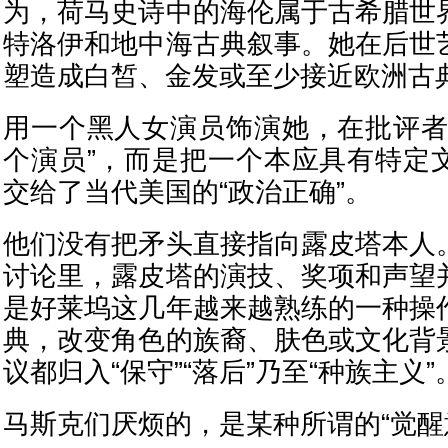
为，荷马史诗中的海伦属于古希腊世
特洛伊和地中海古典叙事。她在后世
塑造成白皙、金发或至少接近欧洲古
用一个黑人女演员饰演她，在批评者
个演员”，而是把一个本应具有特定
交给了当代美国的“政治正确”。
他们没有把矛头直接指向露皮塔本人
讨论里，露皮塔的演技、奖项和声望
是好莱坞这几年越来越熟练的一种操
典，改变角色的族裔、肤色或文化背
议都归入“保守”“落后”乃至“种族主义”
马斯克们厌烦的，是某种所谓的“觉醒