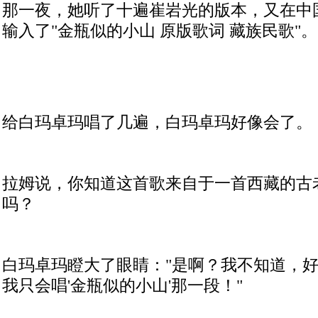
那一夜，她听了十遍崔岩光的版本，又在中
输入了
"
金瓶似的小山
原版歌词
藏族民歌
"
。
给白玛卓玛唱了几遍，白玛卓玛好像会了。
拉姆说，你知道这首歌来自于一首西藏的古
吗？
白玛卓玛瞪大了眼睛：
"
是啊？我不知道，
我只会唱
'
金瓶似的小山
'
那一段！
"