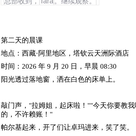
"
总部收到，
Tara
。继续观察。
"
第二天的晨课
地点：西藏·阿里地区，塔钦云天洲际酒店
时间：
2026
年
9
月
20
日，早晨
08:30
阳光透过落地窗，洒在白色的床单上。
敲门声，
"
拉姆姐，起床啦！
""
今天你要教我
的，不许赖账！
"
帕尔基起来，开了们让卓玛进来，笑了笑。