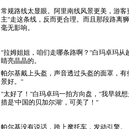
常规路线太显眼。阿里南线风景更美，游客
主
"
走这条线，反而更合理。而且那段路离
毫无影响。
"
拉姆姐姐，咱们走哪条路啊？
"
白玛卓玛从
睛亮晶晶的。
帕尔基戴上头盔，声音透过头盔的面罩，有
景好。
"
"
太好了！
"
白玛卓玛一拍方向盘，
"
我早就想
措是
'
中国的贝加尔湖
'
，可美了！
"
帕尔基没有说话，跨上摩托车，发动引擎。