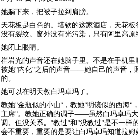
她躺下来，把被子拉到肩膀。
天花板是白色的。塔钦的这家酒店，天花板
没有裂纹。窗外没有光污染，只有阿里高原
她闭上眼睛。
崔岩光的声音还在她脑子里。不是在手机里
被她
"
内化
"
之后的声音——她自己的声音，
的。
她可以在明天教白玛卓玛了。
教她
"
金瓶似的小山
"
，教她
"
明镜似的西海
"
主席
"
。教她正确的调子——虽然白玛卓玛
调。但没关系。
"
教过
"
和
"
没教过
"
是不一样
会不重要，重要的是要让白玛卓玛知道拉姆