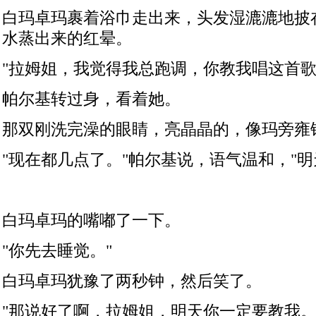
白玛卓玛裹着浴巾走出来，头发湿漉漉地披
水蒸出来的红晕。
"
拉姆姐，我觉得我总跑调，你教我唱这首
帕尔基转过身，看着她。
那双刚洗完澡的眼睛，亮晶晶的，像玛旁雍
"
现在都几点了。
"
帕尔基说，语气温和，
"
明
白玛卓玛的嘴嘟了一下。
"
你先去睡觉。
"
白玛卓玛犹豫了两秒钟，然后笑了。
"
那说好了啊，拉姆姐，明天你一定要教我