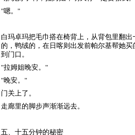
"
嗯。
"
白玛卓玛把毛巾搭在椅背上，从背包里翻出
的，鸭绒的，在日喀则出发前帕尔基帮她买
到门口。
"
拉姆姐晚安。
"
"
晚安。
"
门关上了。
走廊里的脚步声渐渐远去。
五、十五分钟的秘密