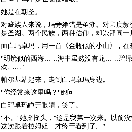
她是在朝圣。
对藏族人来说，玛旁雍错是圣湖。对印度教
是圣湖。两个民族，两种信仰，却崇拜同一
而白玛卓玛，用一首《金瓶似的小山》，在
"
明镜似的西海……海中虽然没有龙……碧
欢……
"
帕尔基站起来，走到白玛卓玛身边。
"
你经常来这里吗？
"
她问。
白玛卓玛睁开眼睛，笑了。
"
不。
"
她摇摇头，
"
这是我第一次来。以前没
这次跟着拉姆姐，才终于看到了。
"