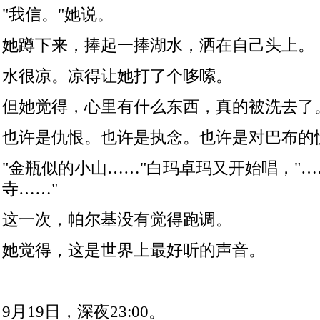
"
我信。
"
她说。
她蹲下来，捧起一捧湖水，洒在自己头上。
水很凉。凉得让她打了个哆嗦。
但她觉得，心里有什么东西，真的被洗去了
也许是仇恨。也许是执念。也许是对巴布的
"
金瓶似的小山……
"
白玛卓玛又开始唱，
"
…
寺……
"
这一次，帕尔基没有觉得跑调。
她觉得，这是世界上最好听的声音。
9
月
19
日，深夜
23:00
。