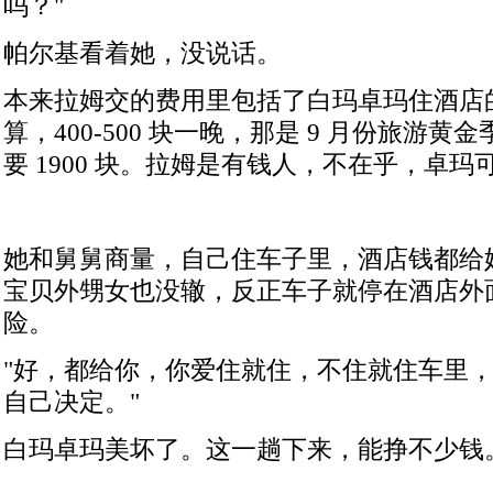
吗？
"
帕尔基看着她，没说话。
本来拉姆交的费用里包括了白玛卓玛住酒店
算，
400-500
块一晚，那是
9
月份旅游黄金
要
1900
块。拉姆是有钱人，不在乎，卓玛
她和舅舅商量，自己住车子里，酒店钱都给
宝贝外甥女也没辙，反正车子就停在酒店外
险。
"
好，都给你，你爱住就住，不住就住车里
自己决定。
"
白玛卓玛美坏了。这一趟下来，能挣不少钱