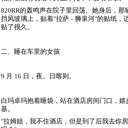
820RR
的轰鸣声在院子里回荡。她身后，那
挡风玻璃上，贴着
"
拉萨
-
狮泉河
"
的贴纸，
贴了很久。
二、睡在车里的女孩
9
月
16
日，夜。日喀则。
白玛卓玛抱着睡袋，站在酒店房间门口，嬉
基。
"
拉姆姐，我不住酒店，但是到了后我去你