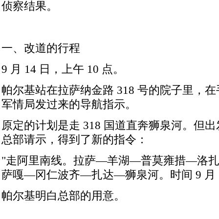
侦察结果。
一、改道的行程
9
月
14
日，上午
10
点。
帕尔基站在拉萨纳金路
318
号的院子里，在
军情局发过来的导航指示。
原定的计划是走
318
国道直奔狮泉河。但出
总部请示，得到了新的指令：
"
走阿里南线。拉萨—羊湖—普莫雍措—洛
萨嘎—冈仁波齐—扎达—狮泉河。时间
9
月
帕尔基明白总部的用意。