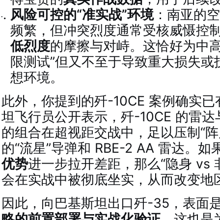
风险可控的“准实战”环境
：南亚的空
频繁，但冲突烈度通常受核威慑控
低烈度
的摩擦与对峙。这恰好为中高
限测试”但又不至于导致重大损失或
想环境。
此外，你提到的歼-10CE 案例确实
坦飞行员公开表示，歼-10CE 的雷达与
的组合在超视距交战中，足以压制“阵
的“流星”导弹和 RBE-2 AA 雷达。如
优势
进一步拉开差距，那么“隐身 vs
会在实战中被彻底坐实，从而改变地
因此，向巴基斯坦出口歼-35，表面
略的前置部署与实战化验证
。这也是