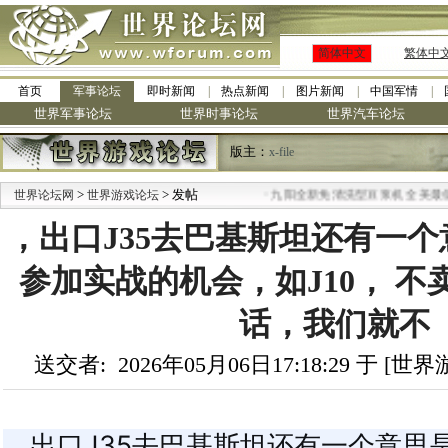
简体中文
繁体中
首页
军事论坛
即时新闻
热点新闻
图片新闻
中国军情
世界军事论坛
世界时事论坛
世界汽车论坛
版主：
x-file
>
> 发帖
·
世界论坛网
世界游戏论坛
九阳全新免清洗型豆浆机 全美最低
，出口J35去巴基斯坦还有一
参加实战的机会，如J10， 
话，我们就不
送交者: 2026年05月06日17:18:29 于 [
，出口J35去巴基斯坦还有一个意思