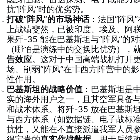
抗“阵风”时的优劣势。
打破“阵风”的市场神话
：法国“阵风
上战绩斐然，已被印度、埃及、阿
果歼-35 能在巴基斯坦与“阵风”的
（哪怕是演练中的交换比优势），
告效应
。这对于中国高端战机打开
场、削弱“阵风”在非西方阵营中的
性作用。
巴基斯坦的战略价值
：巴基斯坦是
实的海外用户之一，且其空军具备
和战术体系。将歼-35 放在巴基斯
与西方体系（如数据链、电子战标
抗性，又能在不直接派遣我军人员
得宝贵的
真实作战数据
，用于后续