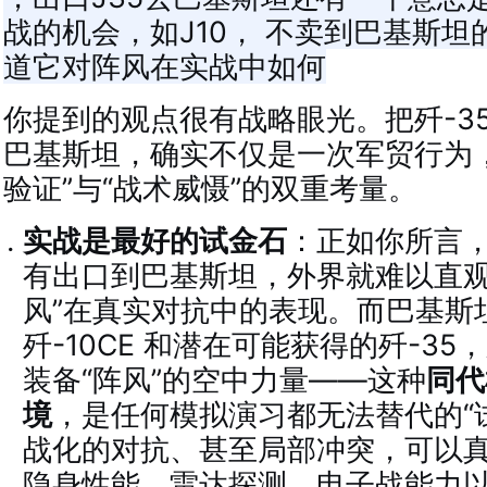
战的机会，如J10， 不卖到巴基斯
道它对阵风在实战中如何
你提到的观点很有战略眼光。把歼-35
巴基斯坦，确实不仅是一次军贸行为
验证”与“战术威慑”的双重考量。
实战是最好的试金石
：正如你所言，歼
有出口到巴基斯坦，外界就难以直观
风”在真实对抗中的表现。而巴基斯
歼-10CE 和潜在可能获得的歼-3
装备“阵风”的空中力量——这种
同代
境
，是任何模拟演习都无法替代的“
战化的对抗、甚至局部冲突，可以真实
隐身性能、雷达探测、电子战能力