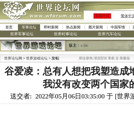
简体中文
繁体中
首页
军事论坛
即时新闻
热点新闻
图片新闻
中国军情
世界军事论坛
世界时事论坛
世界汽车论坛
版主：
x-file
>
> 发帖
·
世界论坛网
世界游戏论坛
九阳全新免清洗型豆浆机 全美最低
谷爱凌：总有人想把我塑造成
我没有改变两个国家
送交者: 2022年05月06日03:35:00 于 [