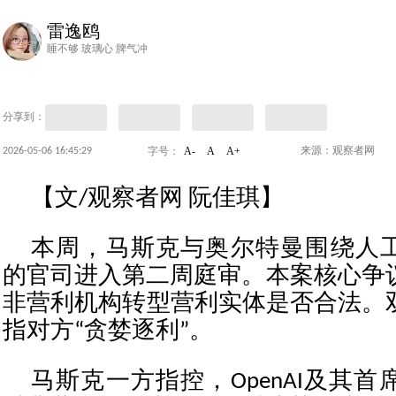
雷逸鸥
睡不够 玻璃心 脾气冲
分享到：
A-
A
A+
2026-05-06 16:45:29
来源：观察者网
字号：
【文/观察者网 阮佳琪】
本周，马斯克与奥尔特曼围绕人工智
的官司进入第二周庭审。本案核心争议，
非营利机构转型营利实体是否合法。
指对方“贪婪逐利”。
马斯克一方指控，OpenAI及其