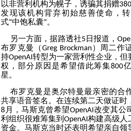
以非营利机构为幌子，诱骗其捐赠38
发现该机构背弃初始慈善使命，转
式“中饱私囊”。
另一方面，据路透社5日报道，Open
布罗克曼（Greg Brockman）周
持OpenAI转型为一家营利性企业，
权，部分原因是希望借此筹集800
星。
布罗克曼是奥尔特曼最亲密的合
共享语音签名。在连续第二天做证时，
8月，马斯克曾希望OpenAI改变其
利组织很难筹集到OpenAI构建高级
资金。马斯克当时还表明希望亲自领导O