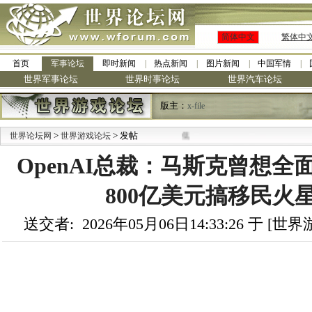
简体中文
繁体中
首页
军事论坛
即时新闻
热点新闻
图片新闻
中国军情
世界军事论坛
世界时事论坛
世界汽车论坛
版主：
x-file
>
> 发帖
世界论坛网
世界游戏论坛
OpenAI总裁：马斯克曾想
800亿美元搞移民火
送交者: 2026年05月06日14:33:26 于 [