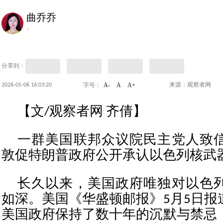
曲乔乔
。
分享到：
A-
A
A+
2026-05-06 16:03:20
来源：观察者网
字号：
【文/观察者网 齐倩】
一群美国联邦众议院民主党人致
敦促特朗普政府公开承认以色列核武
长久以来，美国政府唯独对以色
如深。美国《华盛顿邮报》5月5日报
美国政府保持了数十年的沉默与禁忌，