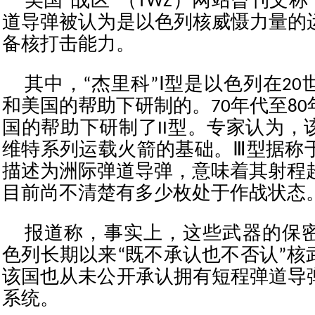
美国“战区”（TWZ）网站曾刊文称
道导弹被认为是以色列核威慑力量的
备核打击能力。
其中，“杰里科”Ⅰ型是以色列在20
和美国的帮助下研制的。70年代至8
国的帮助下研制了II型。专家认为，
维特系列运载火箭的基础。Ⅲ型据称于
描述为洲际弹道导弹，意味着其射程超
目前尚不清楚有多少枚处于作战状态
报道称，事实上，这些武器的保
色列长期以来“既不承认也不否认”核
该国也从未公开承认拥有短程弹道导
系统。