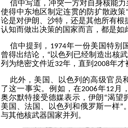
信中写道，冲突⼀方对自身核能⼒采
使得中东地区制定连贯的防扩散政策“
论是对伊朗、沙特，还是其他所有根
认知⽽做出决策的国家而言，都是如
信中提到，1974年⼀份美国特别
曾得出结论，“以色列已经制造出核武
列为绝密⽂件近32年，直到2008年
此外，美国、以色列的高级官员
了这⼀事实。例如，在2006年12
奥尔默特接受德媒表示，伊朗“渴望
美国、法国、以⾊列和俄罗斯⼀样”
与其他核武器国家并列。