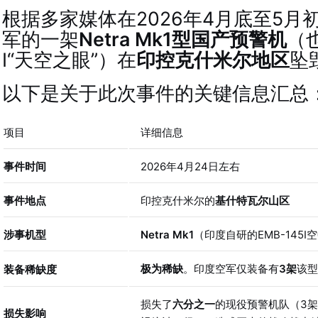
根据多家媒体在2026年4月底至5月
军的一架
Netra Mk1型国产预警机
（也
I“天空之眼”）在
印控克什米尔地区
坠
以下是关于此次事件的关键信息汇总
项目
详细信息
事件时间
2026年4月24日左右
事件地点
印控克什米尔的
基什特瓦尔山区
涉事机型
Netra Mk1
（印度自研的EMB-145I
极为稀缺
。印度空军仅装备有
3架
该型
装备稀缺度
损失了
六分之一
的现役预警机队（3架
损失影响