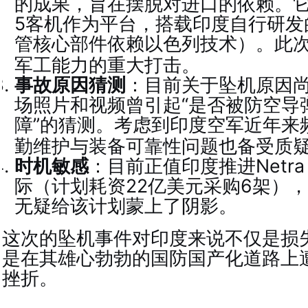
的成果，旨在摆脱对进口的依赖。它采
5客机作为平台，搭载印度自行研发
管核心部件依赖以色列技术）
。此
军工能力的重大打击。
事故原因猜测
：目前关于坠机原因
场照片和视频曾引起“是否被防空导弹
障”的猜测
。考虑到印度空军近年来
勤维护与装备可靠性问题也备受质
时机敏感
：目前正值印度推进Netra
际（计划耗资22亿美元采购6架）
无疑给该计划蒙上了阴影
。
这次的坠机事件对印度来说不仅是损
是在其雄心勃勃的国防国产化道路上
挫折。