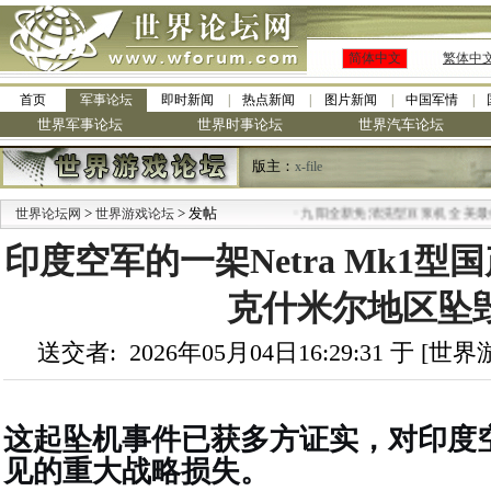
简体中文
繁体中
首页
军事论坛
即时新闻
热点新闻
图片新闻
中国军情
世界军事论坛
世界时事论坛
世界汽车论坛
版主：
x-file
>
> 发帖
·
世界论坛网
世界游戏论坛
九阳全新免清洗型豆浆机 全美最低
印度空军的一架Netra Mk1
克什米尔地区坠
送交者: 2026年05月04日16:29:31 于 [
这起坠机事件已获多方证实，对印度
见的重大战略损失。