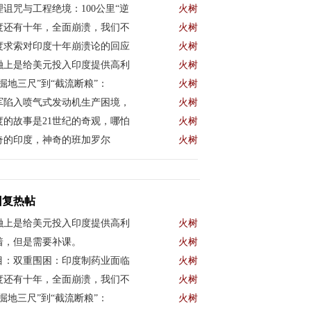
理诅咒与工程绝境：100公里“逆
火树
度还有十年，全面崩溃，我们不
火树
度求索对印度十年崩溃论的回应
火树
融上是给美元投入印度提供高利
火树
“掘地三尺”到“截流断粮”：
火树
军陷入喷气式发动机生产困境，
火树
度的故事是21世纪的奇观，哪怕
火树
奇的印度，神奇的班加罗尔
火树
回复热帖
融上是给美元投入印度提供高利
火树
着，但是需要补课。
火树
目：双重围困：印度制药业面临
火树
度还有十年，全面崩溃，我们不
火树
“掘地三尺”到“截流断粮”：
火树