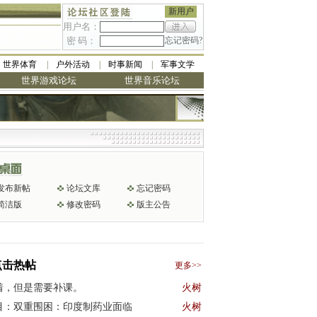
新用户
用户名：
密 码：
忘记密码?
世界体育
户外活动
时事新闻
军事文学
世界游戏论坛
世界音乐论坛
发布新帖
论坛文库
忘记密码
简洁版
修改密码
版主公告
点击热帖
更多>>
着，但是需要补课。
火树
目：双重围困：印度制药业面临
火树