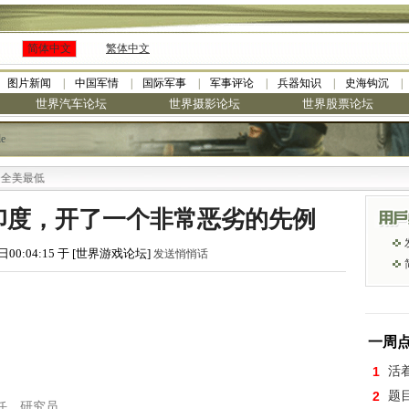
简体中文
繁体中文
图片新闻
中国军情
国际军事
军事评论
兵器知识
史海钩沉
世界汽车论坛
世界摄影论坛
世界股票论坛
le
印度，开了一个非常恶劣的先例
日00:04:15 于 [世界游戏论坛]
发送悄悄话
一周
1
活
2
题
任、研究员