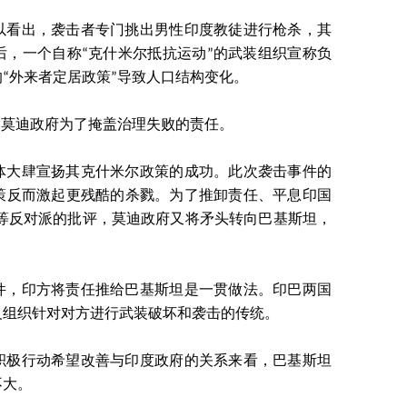
以看出，袭击者专门挑出男性印度教徒进行枪杀，其
后，一个自称“克什米尔抵抗运动”的武装组织宣称负
“外来者定居政策”导致人口结构变化。
是莫迪政府为了掩盖治理失败的责任。
体大肆宣扬其克什米尔政策的成功。此次袭击事件的
策反而激起更残酷的杀戮。为了推卸责任、平息印国
地等反对派的批评，莫迪政府又将矛头转向巴基斯坦，
件，印方将责任推给巴基斯坦是一贯做法。印巴两国
义组织针对对方进行武装破坏和袭击的传统。
积极行动希望改善与印度政府的关系来看，巴基斯坦
不大。