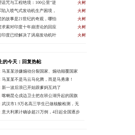
理诅咒与工程绝境：100公里“逆
火树
军陷入喷气式发动机生产困境，
火树
度的故事是21世纪的奇观，哪怕
火树
度求索对印度十年崩溃论的回应
火树
前印度已经解决了涡扇发动机叶
火树
上的今天：回复热帖
:
马某某涉嫌煽动分裂国家、煽动颠覆国家
:
马某某不是马云马化腾，而是马勇康！
:
新一波后浪已开始跟爹妈互鸡了
:
喀喇昆仑戍边卫士把在班公湖升起的国旗
:
武汉市1.9万名高三学生已做核酸检测，无
:
意大利累计确诊超21万例，4日起全国逐步