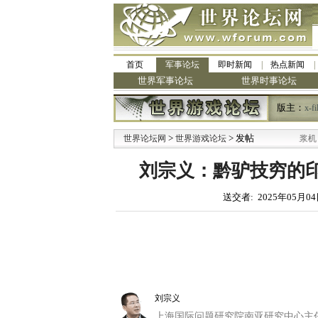
首页
军事论坛
即时新闻
热点新闻
世界军事论坛
世界时事论坛
版主：
x-fi
>
·
> 发帖
世界论坛网
九阳全新免清洗型豆浆机 全美最低
世界游戏论坛
刘宗义：黔驴技穷的
送交者: 2025年05月04
刘宗义
上海国际问题研究院南亚研究中心主