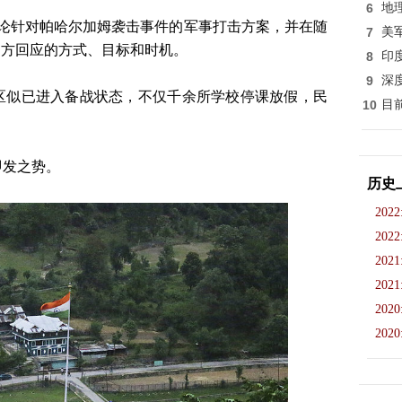
6
地
讨论针对帕哈尔加姆袭击事件的军事打击方案，并在随
7
美
印方回应的方式、目标和时机。
8
印
9
深
区似已进入备战状态，不仅千余所学校停课放假，民
10
目
即发之势。
历史
2022
2022
2021
2021
2020
2020