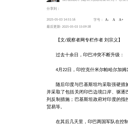
分享到：
A-
A
A+
2025-05-03 14:51:16
字号：
最后更新: 2025-05-03 15:09:38
【文/观察者网专栏作者 刘宗义】
过去十余日，印巴冲突不断升级：
4月22日，印控克什米尔帕哈尔加
随后印度与巴基斯坦均采取强硬措
并采取了包括关闭印巴边境口岸、驱逐
列反制措施；巴基斯坦政府对印度的指
贸易等。
在其后几天里，印巴两国军队在控