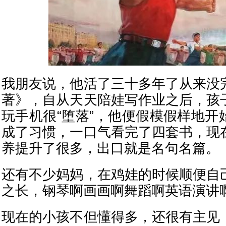
我朋友说，他活了三十多年了从来没
著》，自从天天陪娃写作业之后，孩
玩手机很“堕落”，他便假模假样地开
成了习惯，一口气看完了四套书，现
养提升了很多，出口就是名句名篇。
还有不少妈妈，在鸡娃的时候顺便自
之长，钢琴啊画画啊舞蹈啊英语演讲啊做奥
现在的小孩不但懂得多，还很有主见