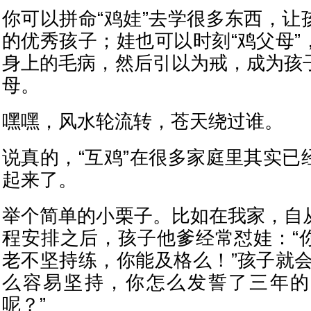
你可以拼命“鸡娃”去学很多东西，让
的优秀孩子；娃也可以时刻“鸡父母”
身上的毛病，然后引以为戒，成为孩
母。
嘿嘿，风水轮流转，苍天绕过谁。
说真的，“互鸡”在很多家庭里其实已
起来了。
举个简单的小栗子。比如在我家，自
程安排之后，孩子他爹经常怼娃：“
老不坚持练，你能及格么！”孩子就会
么容易坚持，你怎么发誓了三年的
呢？”