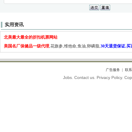
实用资讯
北美最大最全的折扣机票网站
美国名厂保健品一级代理
,花旗参,维他命,鱼油,卵磷脂,
30天退货保证.
广告服务
联系
Jobs. Contact us. Privacy Policy. C