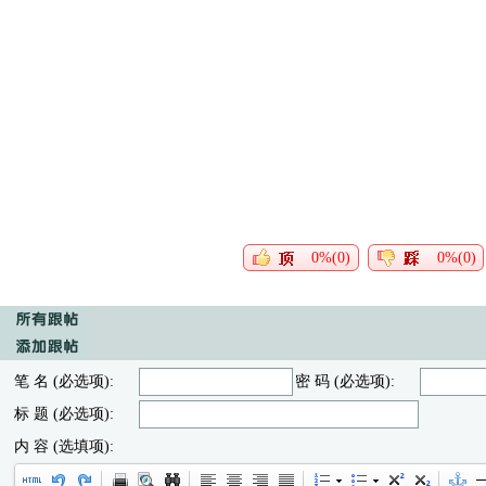
0%(0)
0%(0)
笔 名 (必选项):
密 码 (必选项):
标 题 (必选项):
内 容 (选填项):