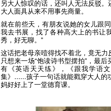
另大人惊叹的话，还叫人无法反驳。
大人面具从来不用事先商量。
就在前些天，有朋友说她的女儿跟同
我去书展，找了各种高大上的书让
秀，好无聊。”
这话把老母亲噎得找不着北，竟无力
只想来一场“饱读诗书型摆拍”，最后
有《英语天天练》，《跟我学语文
集》......孩子一句话就能戳穿大人
妈好好上了一堂德育课。