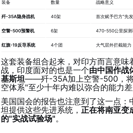
装备
数量
战略意义
歼-35A隐身战机
40架
首次赋予巴方"先发
空警-500预警机
6架
470-550公里
红旗-19反导系统
4个团
大气层外拦截能力
这套装备组合起来，对印方而言意味
战，印度面对的也是一个
由中国作战
基斯坦
——歼-35A加上空警-500
空体系"至少十年内难以弥合的能力差
美国国会的报告也注意到了这一点：
坦提供这些先进系统，
正在将南亚变
的"实战试验场"
。