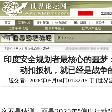
简体中文
繁体中
首页
军事论坛
即时新闻
热点新闻
图片新闻
中国军情
世界军事论坛
世界时事论坛
世界汽车论坛
版主：
x-file
>
> 发帖
·
世界论坛网
世界游戏论坛
九阳全新免清洗型豆浆机 全美最低
印度安全规划者最核心的噩梦
动扣扳机，就已经是战争
送交者: 2026年05月04日01:32:15 于 [
这不是猜测，而是2025年"信度行动