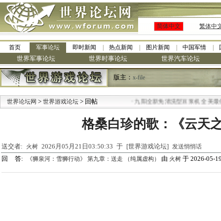
简体中文
繁体中
首页
军事论坛
即时新闻
热点新闻
图片新闻
中国军情
世界军事论坛
世界时事论坛
世界汽车论坛
版主：
x-file
>
> 回帖
·
世界论坛网
世界游戏论坛
九阳全新免清洗型豆浆机 全美最低
格桑白珍的歌：《云天
送交者:
2026月05月21日03:50:33 于 [世界游戏论坛]
火树
发送悄悄话
回 答:
由
于 2026-05-19
《狮泉河：雪狮行动》 第九章：送走 （纯属虚构）
火树