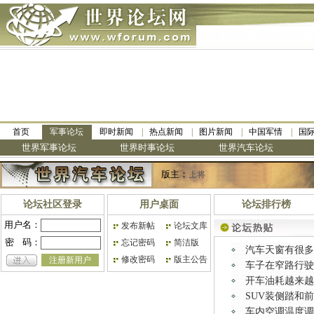
首页
军事论坛
即时新闻
热点新闻
图片新闻
中国军情
国
世界军事论坛
世界时事论坛
世界汽车论坛
版主：
上将
论坛社区登录
用户桌面
论坛排行榜
用户名：
发布新帖
论坛文库
密
码：
忘记密码
简洁版
汽车天窗有很多
修改密码
版主公告
注册新用户
车子在窄路行驶
开车油耗越来越
SUV装侧踏和
车内空调温度调