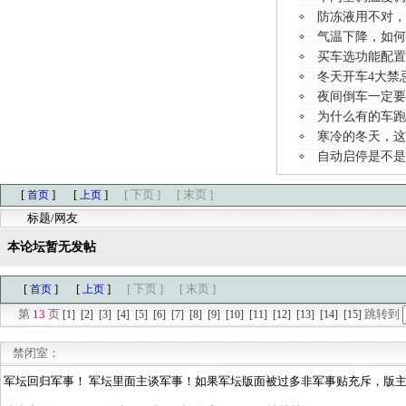
防冻液用不对，
气温下降，如何
买车选功能配置
冬天开车4大禁
夜间倒车一定要
为什么有的车跑
寒冷的冬天，这
自动启停是不是
[
]
[
]
[ 下页 ]
[ 末页 ]
首页
上页
标题/网友
本论坛暂无发帖
[
]
[
]
[ 下页 ]
[ 末页 ]
首页
上页
第
13
页
跳转到
[1]
[2]
[3]
[4]
[5]
[6]
[7]
[8]
[9]
[10]
[11]
[12]
[13]
[14]
[15]
禁闭室：