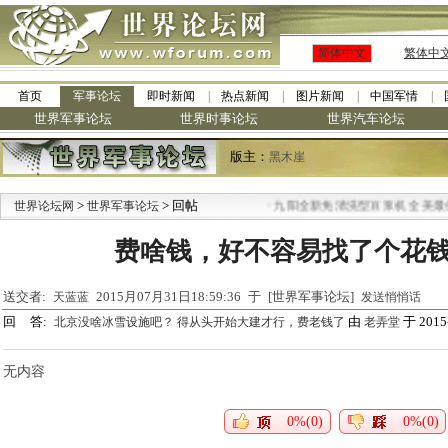
简体中文
繁体中
首页
军事论坛
即时新闻
热点新闻
图片新闻
中国军情
世界军事论坛
世界时事论坛
世界汽车论坛
版主：
黑木崖
>
> 回帖
·
世界论坛网
世界军事论坛
九阳全新免清洗型豆浆机 全美最低
费啥钱，好不容易找了个花
送交者:
2015月07月31日18:59:36 于 [世界军事论坛]
天蓝蓝
发送悄悄话
回 答:
由
于 2015-
北京没啥冰雪设施吧？ 得从头开始大建才行，费老钱了
老弄堂
无内容
0%(0)
0%(0)