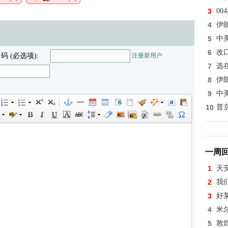
3
0
4
伊
5
中
6
改
 码 (必选项):
注册新用户
7
选
8
伊
9
中
10
普
一周
1
天
2
我
3
好
4
米
5
敦