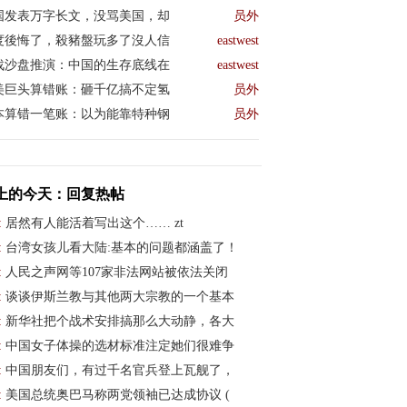
国发表万字长文，没骂美国，却
员外
度後悔了，殺豬盤玩多了沒人信
eastwest
战沙盘推演：中国的生存底线在
eastwest
美巨头算错账：砸千亿搞不定氢
员外
本算错一笔账：以为能靠特种钢
员外
上的今天：回复热帖
:
居然有人能活着写出这个…… zt
:
台湾女孩儿看大陆:基本的问题都涵盖了！
:
人民之声网等107家非法网站被依法关闭
:
谈谈伊斯兰教与其他两大宗教的一个基本
:
新华社把个战术安排搞那么大动静，各大
:
中国女子体操的选材标准注定她们很难争
:
中国朋友们，有过千名官兵登上瓦舰了，
:
美国总统奥巴马称两党领袖已达成协议 (