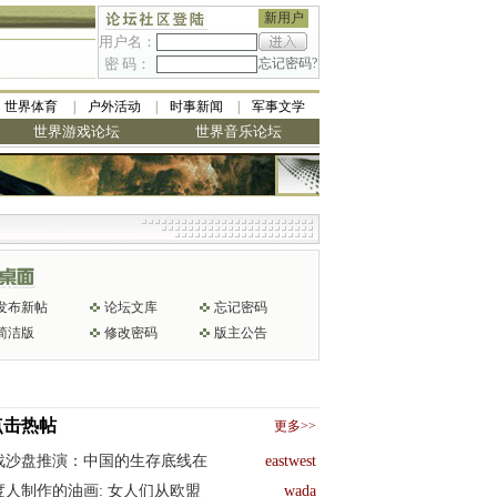
新用户
用户名：
密 码：
忘记密码?
世界体育
户外活动
时事新闻
军事文学
世界游戏论坛
世界音乐论坛
发布新帖
论坛文库
忘记密码
简洁版
修改密码
版主公告
点击热帖
更多>>
战沙盘推演：中国的生存底线在
eastwest
度人制作的油画: 女人们从欧盟
wada