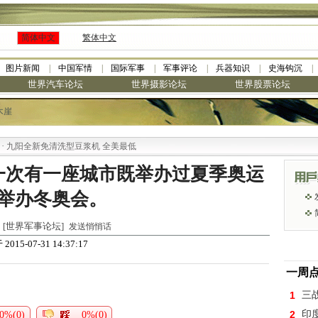
简体中文
繁体中文
图片新闻
中国军情
国际军事
军事评论
兵器知识
史海钩沉
世界汽车论坛
世界摄影论坛
世界股票论坛
木崖
阳全新免清洗型豆浆机 全美最低
一次有一座城市既举办过夏季奥运
举办冬奥会。
 于 [世界军事论坛]
发送悄悄话
 2015-07-31 14:37:17
一周
1
三
2
印
0%(0)
0%(0)