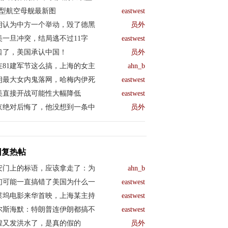
04型航空母舰最新图
eastwest
朗认为中方一个举动，毁了德黑
员外
美一旦冲突，结局逃不过11字
eastwest
口了，美国承认中国！
员外
在81建军节这么搞，上海的女主
ahn_b
朗最大女内鬼落网，哈梅内伊死
eastwest
美直接开战可能性大幅降低
eastwest
京绝对后悔了，他没想到一条中
员外
回复热帖
安门上的标语，应该拿走了：为
ahn_b
们可能一直搞错了美国为什么一
eastwest
莱坞电影来华首映，上海某主持
eastwest
尔斯海默：特朗普连伊朗都搞不
eastwest
煌又发洪水了，是真的假的
员外