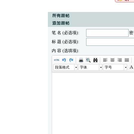
笔 名 (必选项):
密
标 题 (必选项):
内 容 (选填项):
段落格式
字体
字号