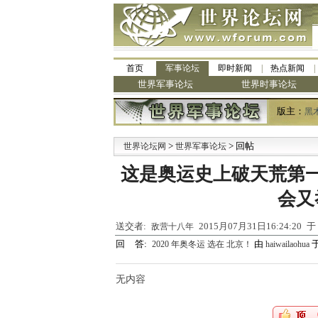
首页
军事论坛
即时新闻
热点新闻
世界军事论坛
世界时事论坛
版主：
黑
>
> 回帖
·
世界论坛网
世界军事论坛
九
这是奥运史上破天荒第
会又
送交者:
2015月07月31日16:24:20
敌营十八年
回 答:
由
于
2020 年奥冬运 选在 北京！
haiwailaohua
无内容