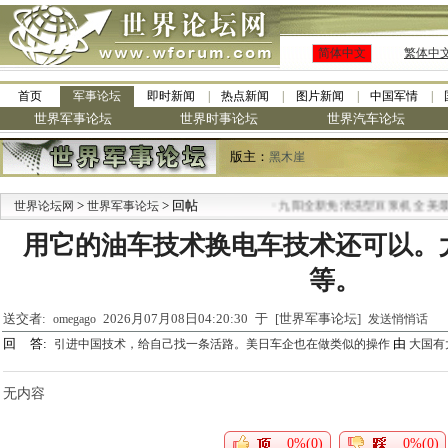
简体中文
繁体中
首页
军事论坛
即时新闻
热点新闻
图片新闻
中国军情
世界军事论坛
世界时事论坛
世界汽车论坛
版主：
黑木崖
>
> 回帖
·
世界论坛网
世界军事论坛
九阳全新免清洗型豆浆机 全美最低
用它的油车技术换电车技术还可以。
等。
送交者:
2026月07月08日04:20:30 于 [世界军事论坛]
omegago
发送悄悄话
回 答:
由
引进中国技术，给自己找一条活路。美日车企也在做类似的操作
大国有
无内容
0%(0)
0%(0)