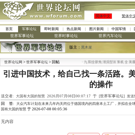
简体中文
繁体中
首页
军事论坛
即时新闻
热点新闻
图片新闻
中国军情
世界军事论坛
世界时事论坛
世界汽车论坛
版主：
黑木崖
>
> 回帖
·
世界论坛网
世界军事论坛
九阳全新免清洗型豆浆机 全美最低
引进中国技术，给自己找一条活路。
的操作
送交者:
2026月07月08日00:07:17 于 [世界军事论坛]
大国有大国的智慧
发送
回 答:
大众汽车计划在未来几年内关闭位于德国境内的四座本土工厂，并拟在全球
于 2026-07-08 00:05:36
国有大国的智慧
无内容