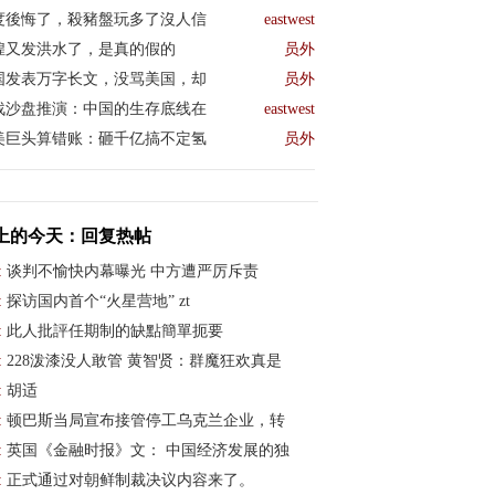
度後悔了，殺豬盤玩多了沒人信
eastwest
煌又发洪水了，是真的假的
员外
国发表万字长文，没骂美国，却
员外
战沙盘推演：中国的生存底线在
eastwest
美巨头算错账：砸千亿搞不定氢
员外
上的今天：回复热帖
:
谈判不愉快内幕曝光 中方遭严厉斥责
:
探访国内首个“火星营地” zt
:
此人批評任期制的缺點簡單扼要
:
228泼漆没人敢管 黄智贤：群魔狂欢真是
:
胡适
:
顿巴斯当局宣布接管停工乌克兰企业，转
:
英国《金融时报》文： 中国经济发展的独
:
正式通过对朝鲜制裁决议内容来了。