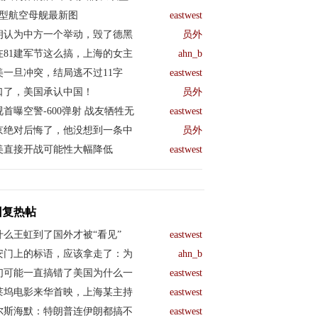
04型航空母舰最新图
eastwest
朗认为中方一个举动，毁了德黑
员外
在81建军节这么搞，上海的女主
ahn_b
美一旦冲突，结局逃不过11字
eastwest
口了，美国承认中国！
员外
视首曝空警-600弹射 战友牺牲无
eastwest
京绝对后悔了，他没想到一条中
员外
美直接开战可能性大幅降低
eastwest
回复热帖
什么王虹到了国外才被“看见”
eastwest
安门上的标语，应该拿走了：为
ahn_b
们可能一直搞错了美国为什么一
eastwest
莱坞电影来华首映，上海某主持
eastwest
尔斯海默：特朗普连伊朗都搞不
eastwest