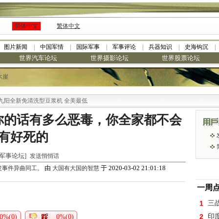
简体中文
繁体中文
图片新闻
中国军情
国际军事
军事评论
兵器知识
史海钩沉
世界汽车论坛
世界摄影论坛
世界股票论坛
木崖
全新免清洗型豆浆机 全美最低
你的话有多么恶毒，你全家都不会
有好死的
世界军事论坛]
发送悄悄话
由
于 2020-03-02 21:01:18
发事件异曲同工。
大国有大国的智慧
一周
1
三
2
印
0%(0)
0%(0)