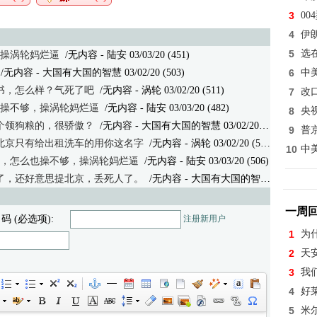
3
0
4
伊
5
选
，操涡轮妈烂逼
/无内容 - 陆安 03/03/20 (451)
/无内容 - 大国有大国的智慧 03/02/20 (503)
6
中
书，怎么样？气死了吧
/无内容
- 涡轮 03/02/20 (511)
7
改
也操不够，操涡轮妈烂逼
/无内容
- 陆安 03/03/20 (482)
8
央
个领狗粮的，很骄傲？
/无内容
- 大国有大国的智慧 03/02/20 (526)
9
普
北京只有给出租洗车的用你这名字
/无内容
- 涡轮 03/02/20 (541)
10
中
逼，怎么也操不够，操涡轮妈烂逼
/无内容
- 陆安 03/03/20 (506)
了，还好意思提北京，丢死人了。
/无内容
- 大国有大国的智慧 03/03/20 (501)
一周
 码 (必选项):
注册新用户
1
为
2
天
3
我
4
好
5
米