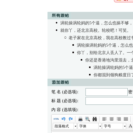
涡轮操涡轮妈的5个逼，怎么也操不够
就你丫，还北京高校。轮校吧！可笑。
老子家在北京高校，我在高校教过
涡轮操涡轮妈的5个逼，怎么
你丫，别给北京人丢人了。一
你还是香港地沟里混去，
涡轮操涡轮妈的5个
你都混到领狗粮度日
笔 名 (必选项):
密
标 题 (必选项):
内 容 (选填项):
段落格式
字体
字号