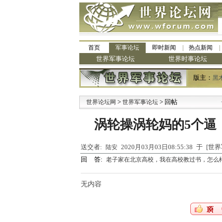
首页
军事论坛
即时新闻
热点新闻
世界军事论坛
世界时事论坛
版主：
黑
>
> 回帖
·
世界论坛网
世界军事论坛
涡轮操涡轮妈的5个逼
送交者:
2020月03月03日08:55:38 于 [
陆安
回 答:
老子家在北京高校，我在高校教过书，怎么
无内容