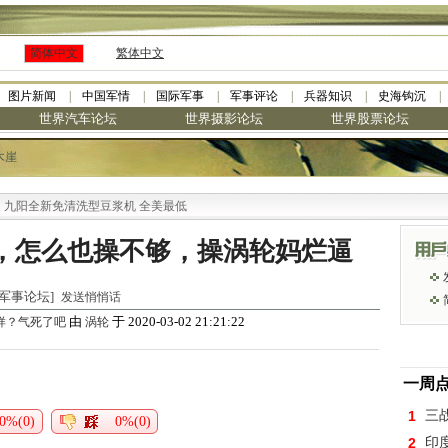
简体中文
繁体中文
图片新闻
中国军情
国际军事
军事评论
兵器知识
史海钩沉
世界汽车论坛
世界摄影论坛
世界股票论坛
木崖
九阳全新免清洗型豆浆机 全美最低
，怎么也操不够，操涡轮妈烂逼
世界军事论坛]
发送悄悄话
由
于 2020-03-02 21:21:22
样？气死了吧
涡轮
一周
1
三
0%(0)
0%(0)
2
印