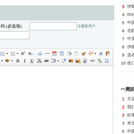
3
伊
4
0
5
中
 码 (必选项):
注册新用户
6
北
7
中
8
伊
9
选
10
改
一周
1
天
2
我
3
好
4
米
5
中