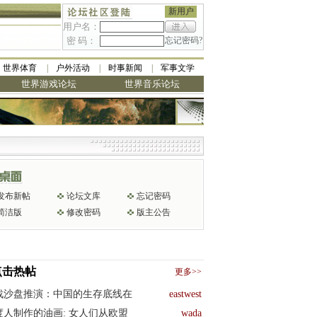
新用户
用户名：
密 码：
忘记密码?
世界体育
户外活动
时事新闻
军事文学
世界游戏论坛
世界音乐论坛
发布新帖
论坛文库
忘记密码
简洁版
修改密码
版主公告
点击热帖
更多>>
战沙盘推演：中国的生存底线在
eastwest
度人制作的油画: 女人们从欧盟
wada