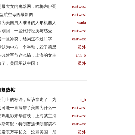
朗最大女内鬼落网，哈梅内伊死
eastwest
04型航空母舰最新图
eastwest
国为美国男人准备的人形机器人
wada
欧刚回，一些旅行经历与感受
eastwest
美一旦冲突，结局逃不过11字
eastwest
朗认为中方一个举动，毁了德黑
员外
在81建军节这么搞，上海的女主
ahn_b
口了，美国承认中国！
员外
回复热帖
安门上的标语，应该拿走了：为
ahn_b
们可能一直搞错了美国为什么一
eastwest
莱坞电影来华首映，上海某主持
eastwest
尔斯海默：特朗普连伊朗都搞不
eastwest
国发表万字长文，没骂美国，却
员外