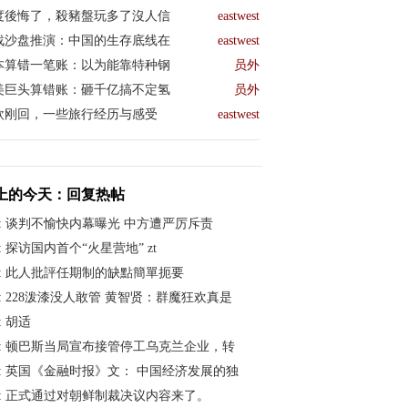
度後悔了，殺豬盤玩多了沒人信
eastwest
战沙盘推演：中国的生存底线在
eastwest
本算错一笔账：以为能靠特种钢
员外
美巨头算错账：砸千亿搞不定氢
员外
欧刚回，一些旅行经历与感受
eastwest
上的今天：回复热帖
:
谈判不愉快内幕曝光 中方遭严厉斥责
:
探访国内首个“火星营地” zt
:
此人批評任期制的缺點簡單扼要
:
228泼漆没人敢管 黄智贤：群魔狂欢真是
:
胡适
:
顿巴斯当局宣布接管停工乌克兰企业，转
:
英国《金融时报》文： 中国经济发展的独
:
正式通过对朝鲜制裁决议内容来了。