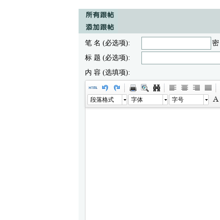
笔 名 (必选项):
密
标 题 (必选项):
内 容 (选填项):
段落格式
字体
字号