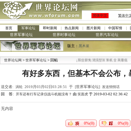
简体中文
繁体中
首页
军事论坛
即时新闻
热点新闻
图片新闻
中国军情
世界军事论坛
世界时事论坛
世界汽车论坛
版主：
黑木崖
>
> 回帖
·
世界论坛网
世界军事论坛
九阳全新免清洗型豆浆机 全美最低
有好多东西，但基本不会公布，
送交者:
2019月03月02日03:28:51 于 [世界军事论坛]
涡轮
发送悄悄话
回 答:
由
于 2019-03-02 02:36:42
开车还有行车记录仪战斗机能没有？
笑面虎
无内容
0%(0)
0%(0)