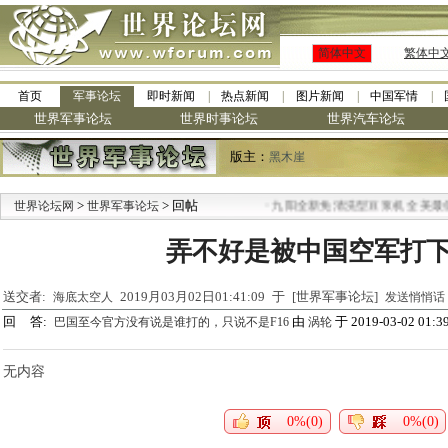
简体中文
繁体中
首页
军事论坛
即时新闻
热点新闻
图片新闻
中国军情
世界军事论坛
世界时事论坛
世界汽车论坛
版主：
黑木崖
>
> 回帖
·
世界论坛网
世界军事论坛
九阳全新免清洗型豆浆机 全美最低
弄不好是被中国空军打
送交者:
2019月03月02日01:41:09 于 [世界军事论坛]
海底太空人
发送悄悄话
回 答:
由
于 2019-03-02 01:3
巴国至今官方没有说是谁打的，只说不是F16
涡轮
无内容
0%(0)
0%(0)