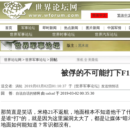
简体中文
繁体中
首页
军事论坛
即时新闻
热点新闻
图片新闻
中国军情
世界军事论坛
世界时事论坛
世界汽车论坛
版主：
黑木崖
>
·
> 回帖
世界论坛网
世界军事论坛
九阳全新免清洗型豆浆机 全美最低
被俘的不可能打下F1
送交者:
2019月03月02日01:10:37 于 [世界军事论坛]
涡轮
发送悄悄话
回 答:
由
于 2019-03-02 00:35:30
自说自话的猪啊
sadsad
那简直是笑话，米格21不返航，地面根本不知道他干了
是谁“打”的，就是因为这里漏洞太大了，都是让媒体“暗
地面如何能知道？常识都没有。