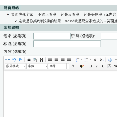
笑面虎死全家， 不管正着串， 还是反着串， 还是头尾串
/无内容 - s
这就是你妈B痒找操的结果，sadsad就是死全家造成的
- 笑面虎 0
笔 名 (必选项):
密 码 (必选项):
标 题 (必选项):
内 容 (选填项):
段落格式
字体
字号