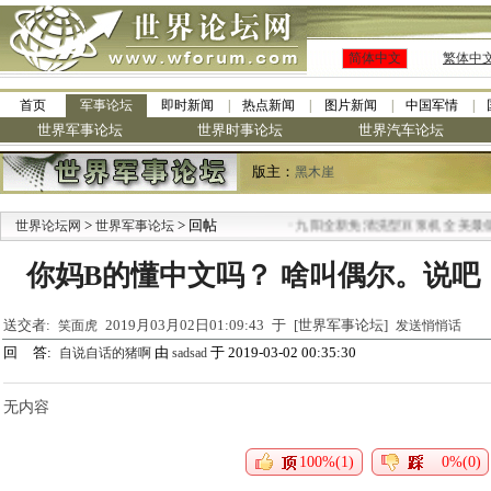
简体中文
繁体中
首页
军事论坛
即时新闻
热点新闻
图片新闻
中国军情
世界军事论坛
世界时事论坛
世界汽车论坛
版主：
黑木崖
>
> 回帖
·
世界论坛网
世界军事论坛
九阳全新免清洗型豆浆机 全美最低
你妈B的懂中文吗？ 啥叫偶尔。说吧
送交者:
2019月03月02日01:09:43 于 [世界军事论坛]
笑面虎
发送悄悄话
回 答:
由
于 2019-03-02 00:35:30
自说自话的猪啊
sadsad
无内容
100%(1)
0%(0)