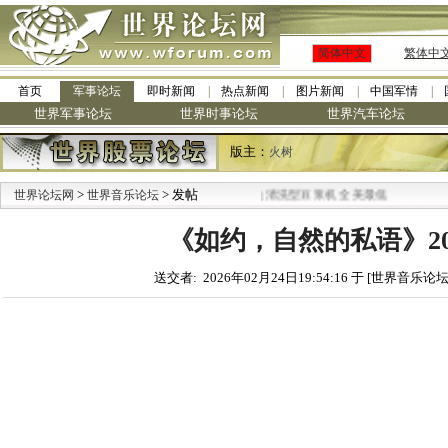
简体中文
繁体中
首页
军事论坛
即时新闻
热点新闻
图片新闻
中国军情
世界军事论坛
世界时事论坛
世界汽车论坛
版主：
火树
>
> 发帖
·
世界论坛网
世界音乐论坛
九阳全新免清洗型豆浆机 全美最低
《如约，自然的私语》202
送交者: 2026年02月24日19:54:16 于 [世界音乐论坛