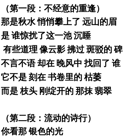
（第一段：不经意的重逢）
那是秋水
悄悄攀上了
远山的眉
是
谁惊扰了这一池
沉睡
有些道理
像云影
拂过
斑驳的
碑
不言不语
却在
晚风中
找回了
谁
它不是
刻在
书卷里的
枯萎
而是
枝头
刚绽开的
那抹
翡翠
（第二段：流动的诗行）
你看那
银色的光