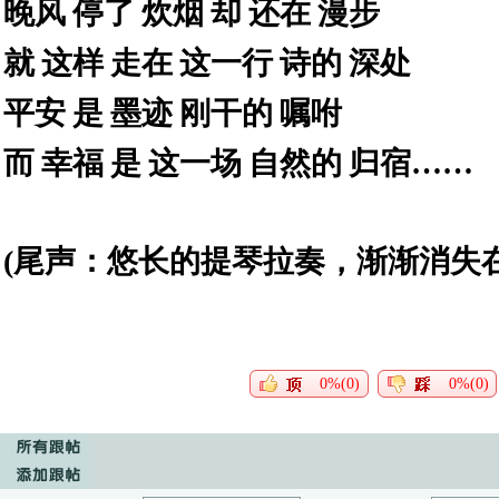
晚风
停了
炊烟
却
还在
漫步
就
这样
走在
这一行
诗的
深处
平安
是
墨迹
刚干的
嘱咐
而
幸福
是
这一场
自然的
归宿……
(
尾声：悠长的提琴拉奏，渐渐消失
0%(0)
0%(0)