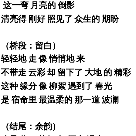
这一弯
月亮的
倒影
清亮得
刚好
照见了
众生的
期盼
（桥段：留白）
轻轻地
走
像
悄悄地
来
不带走
云彩
却
留下了
大地
的
精彩
这种
缘分
像
柳絮
遇到了
春光
是
宿命里
最温柔的
那一道
波澜
（结尾：余韵）