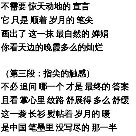
不需要
惊天动地的
宣言
它
只是
顺着
岁月的
笔尖
画出了
这一抹
最自然的
婵娟
你看天边的晚霞多么的灿烂
（第三段：指尖的触感）
不必
追问
哪一个
才是
最终的
答案
且看
掌心里
纹路
舒展得
多么
舒缓
这一袭
长衫
熨帖着
岁月的
暖
是中国
笔墨里
没写尽的
那一半