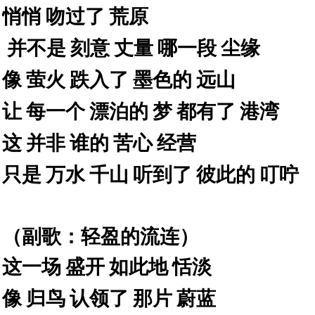
悄悄
吻过了
荒原
并不是
刻意
丈量
哪一段
尘缘
像
萤火
跌入了
墨色的
远山
让
每一个
漂泊的
梦
都有了
港湾
这
并非
谁的
苦心
经营
只是
万水
千山
听到了
彼此的
叮咛
（副歌：轻盈的流连）
这一场
盛开
如此地
恬淡
像
归鸟
认领了
那片
蔚蓝