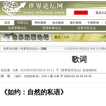
简体中文
繁体中
首页
军事论坛
即时新闻
热点新闻
图片新闻
中国军情
世界军事论坛
世界时事论坛
世界汽车论坛
版主：
火树
>
> 回帖
·
世界论坛网
世界音乐论坛
九阳全新免清洗型豆浆机 全美最低
歌词
送交者:
2026月02月24日19:55:11 于 [世界音乐论坛]
火树
发送悄悄话
回 答:
由
于 2026-02-24 19:54:16
《如约，自然的私语》2026-2
火树
《如约：自然的私语》