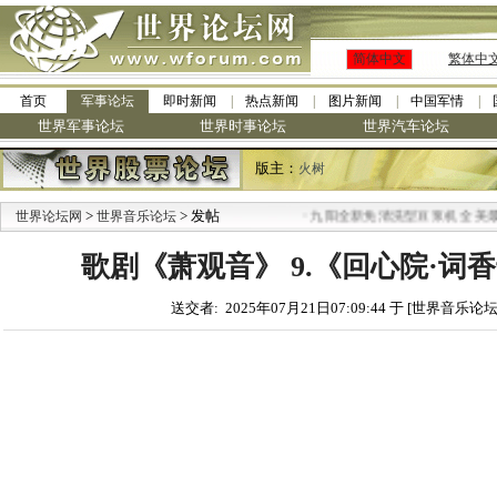
简体中文
繁体中
首页
军事论坛
即时新闻
热点新闻
图片新闻
中国军情
世界军事论坛
世界时事论坛
世界汽车论坛
版主：
火树
>
> 发帖
·
世界论坛网
世界音乐论坛
九阳全新免清洗型豆浆机 全美最
歌剧《萧观音》 9.《回心院·词香千
送交者: 2025年07月21日07:09:44 于 [世界音乐论坛