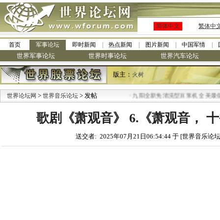
简体中文
繁体中
首页
军事论坛
即时新闻
热点新闻
图片新闻
中国军情
世界军事论坛
世界时事论坛
世界汽车论坛
版主：
火树
>
> 发帖
·
世界论坛网
世界音乐论坛
九阳全新免清洗型豆浆机 全美最低
歌剧《萧观音》 6.《萧观音， 十香
送交者: 2025年07月21日06:54:44 于 [世界音乐论坛