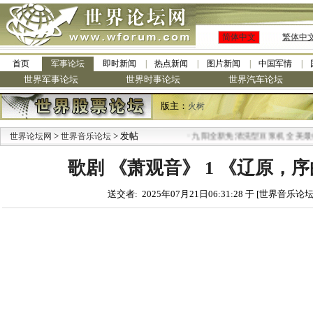
简体中文
繁体中
首页
军事论坛
即时新闻
热点新闻
图片新闻
中国军情
世界军事论坛
世界时事论坛
世界汽车论坛
版主：
火树
>
> 发帖
·
世界论坛网
世界音乐论坛
九阳全新免清洗型豆浆机 全美最低
歌剧 《萧观音》 1 《辽原，序曲》
送交者: 2025年07月21日06:31:28 于 [世界音乐论坛