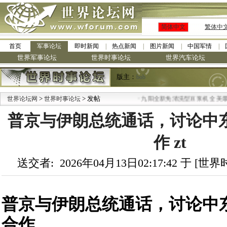
简体中文
繁体中
首页
军事论坛
即时新闻
热点新闻
图片新闻
中国军情
世界军事论坛
世界时事论坛
世界汽车论坛
版主：
bob
>
> 发帖
·
世界论坛网
世界时事论坛
九阳全新免清洗型豆浆机 全美最低
普京与伊朗总统通话，讨论中
作 zt
送交者: 2026年04月13日02:17:42 于 [
普京与伊朗总统通话，讨论中
合作