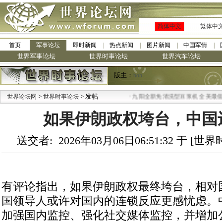
简体中文
繁体中
首页
军事论坛
即时新闻
热点新闻
图片新闻
中国军情
世界军事论坛
世界时事论坛
世界汽车论坛
版主：
bob
>
> 发帖
·
世界论坛网
世界时事论坛
九阳全新免清洗型豆浆机 全美最低
如果伊朗政权垮台，中国
送交者: 2026年03月06日06:51:32 于 [
有评论指出，如果伊朗政权最终垮台，相对
国领导人或许对国内的连锁反应更感忧虑。
加强国内监控、强化社交媒体监控，并增加