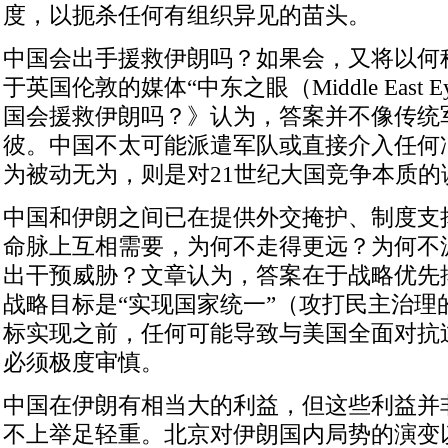
度，以扼杀任何有组织异见的苗头。
中国会出手援救伊朗吗？如果会，又将以何
于英国伦敦的媒体“中东之眼（Middle East 
国会援救伊朗吗？》认为，答案并不像传统
彼。中国不太可能派遣军队或直接介入任何
为被动无为，则是对21世纪大国竞争本质的
中国和伊朗之间已在提供外交掩护、制度支
命脉上互相需要，为何不走得更远？为何不
出干预威胁？文章认为，答案在于战略优先
战略目标是“实现国家统一”（攻打民主治理
标实现之前，任何可能导致与美国全面对抗
必须极度审慎。
中国在伊朗有相当大的利益，但这些利益并
不上举足轻重。北京对伊朗国内局势的演变