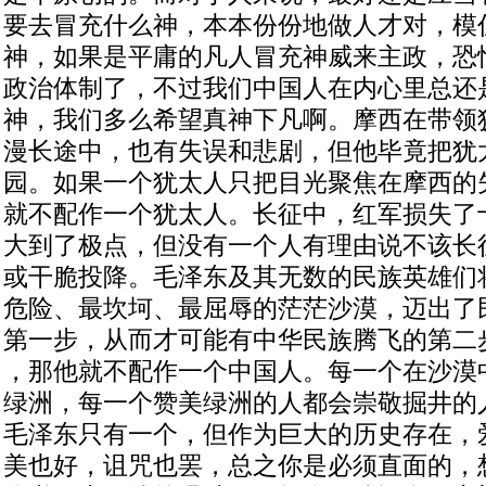
要去冒充什么神，本本份份地做人才对，模
神，如果是平庸的凡人冒充神威来主政，恐
政治体制了，不过我们中国人在内心里总还
神，我们多么希望真神下凡啊。摩西在带领
漫长途中，也有失误和悲剧，但他毕竟把犹
园。如果一个犹太人只把目光聚焦在摩西的
就不配作一个犹太人。长征中，红军损失了
大到了极点，但没有一个人有理由说不该长
或干脆投降。毛泽东及其无数的民族英雄们
危险、最坎坷、最屈辱的茫茫沙漠，迈出了
第一步，从而才可能有中华民族腾飞的第二
，那他就不配作一个中国人。每一个在沙漠
绿洲，每一个赞美绿洲的人都会崇敬掘井的
毛泽东只有一个，但作为巨大的历史存在，
美也好，诅咒也罢，总之你是必须直面的，