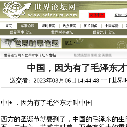
简体中文
繁体中
首页
军事论坛
即时新闻
热点新闻
图片新闻
中国军情
世界军事论坛
世界时事论坛
世界汽车论坛
版主：
bob
>
·
> 发帖
世界论坛网
世界时事论坛
九阳全新免清洗型豆浆机 全美最低
中国，因为有了毛泽东才
送交者: 2023年03月06日14:44:48 于 [
中国，因为有了毛泽东才叫中国
西方的圣诞节就要到了，中国的毛泽东的生