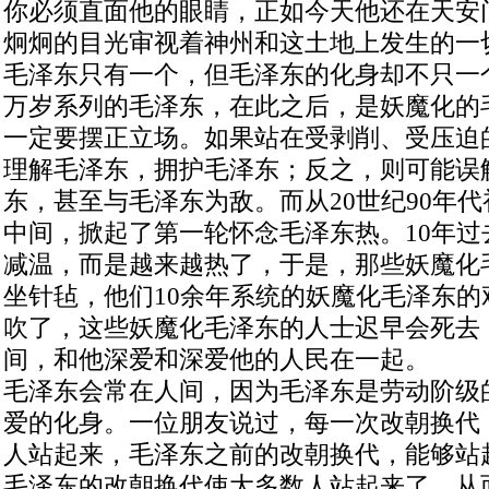
你必须直面他的眼睛，正如今天他还在天安
炯炯的目光审视着神州和这土地上发生的一
毛泽东只有一个，但毛泽东的化身却不只一个
万岁系列的毛泽东，在此之后，是妖魔化的
一定要摆正立场。如果站在受剥削、受压迫
理解毛泽东，拥护毛泽东；反之，则可能误
东，甚至与毛泽东为敌。而从20世纪90年
中间，掀起了第一轮怀念毛泽东热。10年过
减温，而是越来越热了，于是，那些妖魔化
坐针毡，他们10余年系统的妖魔化毛泽东的
吹了，这些妖魔化毛泽东的人士迟早会死去
间，和他深爱和深爱他的人民在一起。
毛泽东会常在人间，因为毛泽东是劳动阶级
爱的化身。一位朋友说过，每一次改朝换代
人站起来，毛泽东之前的改朝换代，能够站
毛泽东的改朝换代使大多数人站起来了，从