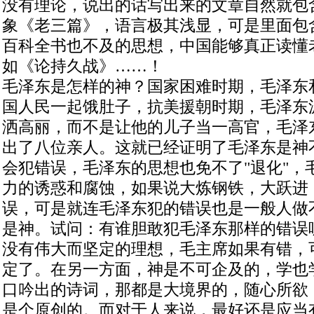
没有理论，说出的话写出来的文章自然就包
象《老三篇》，语言极其浅显，可是里面包
百科全书也不及的思想，中国能够真正读懂
如《论持久战》……！
毛泽东是怎样的神？国家困难时期，毛泽东
国人民一起饿肚子，抗美援朝时期，毛泽东
洒高丽，而不是让他的儿子当一高官，毛泽
出了八位亲人。这就已经证明了毛泽东是神
会犯错误，毛泽东的思想也免不了"退化"，
力的诱惑和腐蚀，如果说大炼钢铁，大跃进
误，可是就连毛泽东犯的错误也是一般人做
是神。试问：有谁胆敢犯毛泽东那样的错误
没有伟大而坚定的理想，毛主席如果有错，
定了。在另一方面，神是不可企及的，学也
口吟出的诗词，那都是大境界的，随心所欲
是个原创的。而对于人来说，最好还是应当