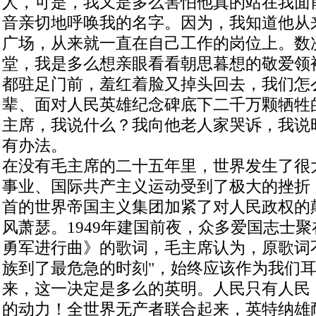
人，可是，我又是多么害怕他真的站在我面
音亲切地呼唤我的名字。因为，我知道他从
广场，从来就一直在自己工作的岗位上。数
堂，我是多么想亲眼看看朝思暮想的敬爱领
都驻足门前，羞红着脸又掉头回去，我们怎
辈、面对人民英雄纪念碑底下二千万颗牺牲
主席，我说什么？我向他老人家哭诉，我说
有办法。
在没有毛主席的二十五年里，世界发生了很
事业、国际共产主义运动受到了极大的挫折
首的世界帝国主义集团加紧了对人民政权的
风萧瑟。1949年建国前夜，众多爱国志士
勇军进行曲》的歌词，毛主席认为，原歌词
族到了最危急的时刻"，始终应该作为我们
来，这一决定是多么的英明。人民只有人民
的动力！全世界无产者联合起来，英特纳雄