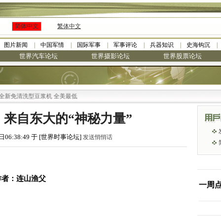
简体中文
繁体中文
图片新闻
中国军情
国际军事
军事评论
兵器知识
史海钩沉
世界汽车论坛
世界摄影论坛
世界股票论坛
浆机 全美最低
来自东大的“神秘力量”
日06:38:49 于 [世界时事论坛]
发送悄悄话
作者：连山渔父
一周