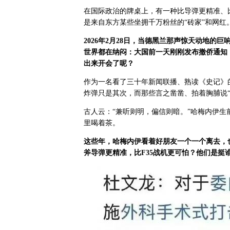
在国际政治的牌桌上，有一种比导弹更精准、
是来自东方某些坐拥千万粉丝的“砖家”和网红
2026
年
2
月
28
日，当德黑兰那声惊天动地的巨
世界都在纳闷：大国前一天刚刚发布撤侨通知
出来开会了呢？
作为一名看了三十年新闻联播、熟读《史记》
炸弹只是其次，而那些言之凿凿、拍着胸脯说
古人云：“兼听则明，偏信则暗。”哈梅内伊
里喝着茶。
这些年，哈梅内伊看着好朋友一个一个离去，
斧导弹更精准，比F
35
战机更可怕？他们是挺