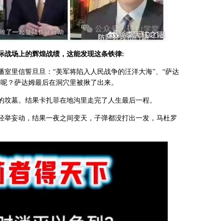
际战场上的辉煌战绩，这能发现这条铁律
:
室里信誓旦旦：“美军将陷入人民战争的汪洋大海”、“萨达
果呢？萨达姆最后在洞穴里被揪了出来。
的坟墓。结果卡扎菲在地沟里走完了人生最后一程。
轻举妄动，结果一夜之间变天，子弹都没打出一发，马杜罗