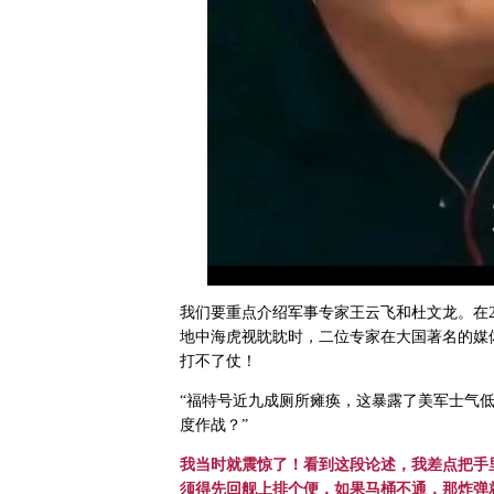
我们要重点介绍军事专家王云飞和杜文龙。在2
地中海虎视眈眈时，二位专家在大国著名的媒
打不了仗！
“福特号近九成厕所瘫痪，这暴露了美军士气
度作战？”
我当时就震惊了！看到这段论述，我差点把手
须得先回舰上排个便，如果马桶不通，那炸弹