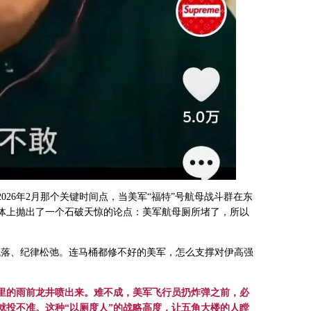
026年2月那个关键时间点，当美军“福特”号航母战斗群在东
体上抛出了一个石破天惊的论点：美军航母厕所堵了，所以
低落、纪律松弛。连马桶都修不好的美军，怎么支撑对伊高强
里的雨前龙井喷出来。难不成，美军飞行员扔炸弹之前，必
就投不准。这种
“
以厕度人
”
的战略高度，让五角大楼的人瞠