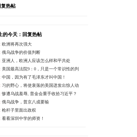
回复热帖
上的今天：回复热帖
:
欧洲将再次强大
:
俄乌战争的价值判断
:
亚洲人，欧洲人应该怎么样和平共处
:
美国最高法院9：0，只是一个常识性的判
:
中国，因为有了毛泽东才叫中国！
:
习的野心，将使衰落的美国迸发出惊人动
:
惨遭乌战羞辱, 普金会重手收拾习近平？
:
俄乌战争，普京八成要输
:
枪杆子里面出政权
:
看看深圳中学的师资！