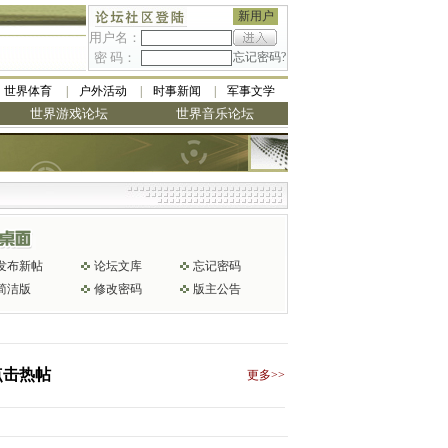
新用户
用户名：
密 码：
忘记密码?
世界体育
户外活动
时事新闻
军事文学
世界游戏论坛
世界音乐论坛
发布新帖
论坛文库
忘记密码
简洁版
修改密码
版主公告
点击热帖
更多>>