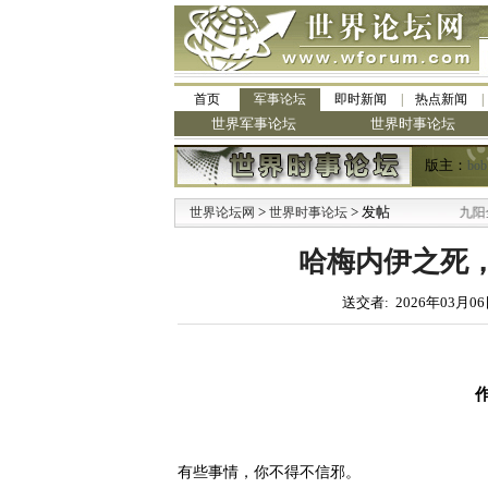
首页
军事论坛
即时新闻
热点新闻
世界军事论坛
世界时事论坛
版主：
bob
>
> 发帖
·
世界论坛网
世界时事论坛
九阳全新免清洗型豆
哈梅内伊之死，
送交者: 2026年03月06
有些事情，你不得不信邪。