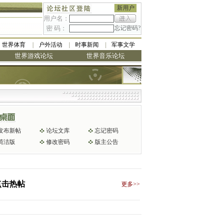
新用户
用户名：
密 码：
忘记密码?
世界体育
户外活动
时事新闻
军事文学
世界游戏论坛
世界音乐论坛
发布新帖
论坛文库
忘记密码
简洁版
修改密码
版主公告
点击热帖
更多>>