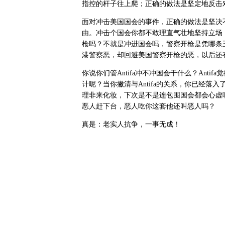
指控的杆子往上爬；正确的做法是坚定地反击
面对冲击美国国会的事件，正确的做法是坚决
由。冲击个国会你都不敢理直气壮地坚持立场
枪吗？不就是冲进国会吗，警察开枪是凭哪条
港警察恶，却回避美国警察开枪的恶，以后还
你说你们管
Antifa
冲不冲国会干什么？
Antifa
觉
计呢？当你撇清与
Antifa
的关系，你已经落入
理非来化妆，下次是不是连包围国会都会心虚
恶人赶下台，恶人吃你这套他还叫恶人吗？
真是：老实人抗争，一事无成！