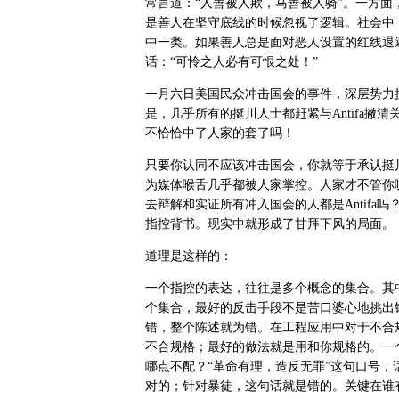
常言道：“人善被人欺，马善被人骑”。一方
是善人在坚守底线的时候忽视了逻辑。社会中
中一类。如果善人总是面对恶人设置的红线退
话：“可怜之人必有可恨之处！”
一月六日美国民众冲击国会的事件，深层势力
是，几乎所有的挺川人士都赶紧与
Antifa
撇清
不恰恰中了人家的套了吗！
只要你认同不应该冲击国会，你就等于承认挺
为媒体喉舌几乎都被人家掌控。人家才不管你
去辩解和实证所有冲入国会的人都是
Antifa
吗
指控背书。现实中就形成了甘拜下风的局面。
道理是这样的：
一个指控的表达，往往是多个概念的集合。其
个集合，最好的反击手段不是苦口婆心地挑出
错，整个陈述就为错。在工程应用中对于不合
不合规格；最好的做法就是用和你规格的。一
哪点不配？“革命有理，造反无罪”这句口号
对的；针对暴徒，这句话就是错的。关键在谁