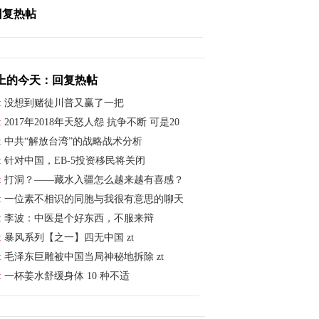
回复热帖
上的今天：回复热帖
:
没想到赌徒川普又赢了一把
:
2017年2018年天怒人怨 抗争不断 可是20
:
中共“解放台湾”的战略战术分析
:
针对中国，EB-5投资移民将关闭
:
打洞？——藏水入疆怎么越来越有喜感？
:
一位素不相识的同胞与我很有意思的聊天
:
李波：中医是个好东西，不服来辩
:
暴风系列【之一】四无中国 zt
:
毛泽东巨雕被中国当局神秘地拆除 zt
:
一杯姜水舒缓身体 10 种不适