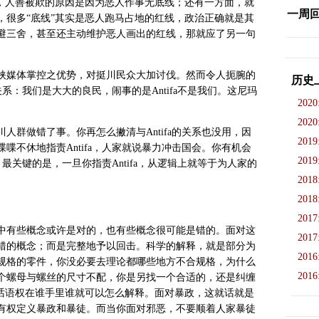
面，人善被欺的原因是因为恶人作事无底线；还有一方面，就
一周
，很多“底线”其实是恶人跑马占地的红线，政治正确就是其
避三舍，甚至还主动维护恶人画出的红线，那就应了另一句
挟媒体掌控之优势，对挺川民众大加讨伐。然而令人扼腕的
历史
关系：我们是大大的良民，闹事的是
Antifa
不是我们。这尼玛
2020
2020
川人群做错了事。你再怎么撇清与
Antifa
的关系也没用，因
2019
喋喋不休地指责
Antifa
，人家就说暴力冲击国会。你有机会
2019
？最关键的是，一旦你指责
Antifa
，从逻辑上就等于为人家的
2018
2018
2017
中有些概念或许是对的，也有些概念很可能是错的。面对这
2017
错的概念；而是完整地予以回击。科学的解释，就是部分为
2016
规格的零件，你没必要去理论都哪些地方不合规格，为什么
2016
个螺母与螺丝的尺寸不配，你是另找一个合适的，还是纠缠
，话语权在谁手里谁就可以怎么解释。面对暴政，这就话就是
有权定义暴政和暴徒。而当你面对邪恶，不要顺着人家暴徒