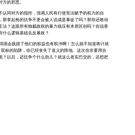
对方的邪恶。
不认同对方的指控，强调人民有行使宪法赋予的权力的自
，那拿起枪的抗争不更会被人说成是暴徒了吗？那你还敢动
王法？这跟所有独裁政权的暴力镇压有本质区别吗？你说香
有什么逻辑基础去反暴政？
得国会践踏了他们的权益也有权冲啊！怎么就不知道将计就
了双标的陷阱，你已经丧失了道义的阵地。这次你非要用合
呢？以后，还抗争个什么劲儿？就这么老实巴交的，还想把