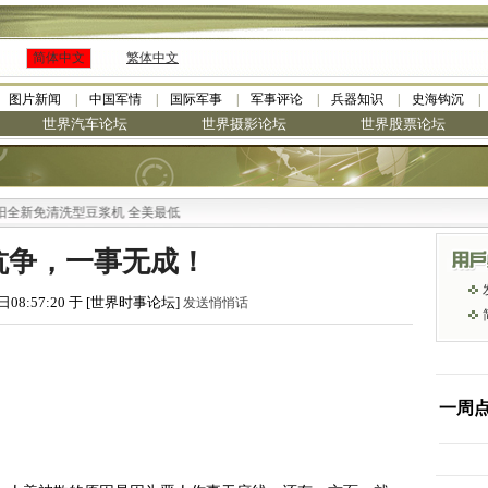
简体中文
繁体中文
图片新闻
中国军情
国际军事
军事评论
兵器知识
史海钩沉
世界汽车论坛
世界摄影论坛
世界股票论坛
新免清洗型豆浆机 全美最低
抗争，一事无成！
日08:57:20 于 [世界时事论坛]
发送悄悄话
一周