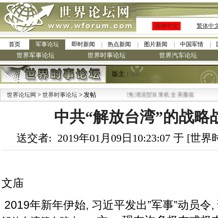
简体中文
繁体中
首页
军事论坛
即时新闻
热点新闻
图片新闻
中国军情
世界军事论坛
世界时事论坛
世界汽车论坛
版主：
bob
>
·
> 发帖
世界论坛网
世界时事论坛
九阳全新免清洗型豆浆机 全美最低
中共“解放台湾”的战略
送交者: 2019年01月09日10:23:07 于 [
文庙
2019
年新年伊始, 习近平发出”军事”动员令,