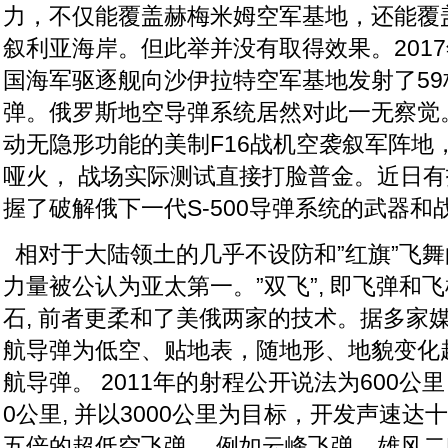
力，不仅能覆盖赫梅米姆空军基地，还能覆
叙利亚海岸。但此举并没有取得效果。2017
国海军驱逐舰向沙伊拉特空军基地发射了59枚B
弹。俄罗斯地空导弹系统居然对此一无察觉。
动无隐形功能的美制F16战机空袭叙军阵地，
哑火
， 战场实际测试直接打脸普金。近日有
握了破解俄下一代S-500导弹系统的武器和
相对于大陆领土的几乎不设防和”红旗”飞舞
力量被公认为亚太第一。”双飞”, 即飞弹和
石, 前者更柔和了美俄两家的技术。据多家媒
航导弹为低空、贴地表，随地形、地貌变化
航导弹。 2011年的射程公开说法为600公
0公里, 并以3000公里为目标，开发声速达
五倍的超低空飞弹， 例如云峰飞弹。雄风二