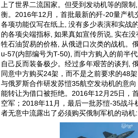
上了世界二流国家。但受到发动机等的限制,
衡。2016年12月，首批最新的歼-20量产机
各项功能仅写在纸上, 没有多少表演和实战
的各项尖端指标, 如果真如宣传所说, 实在
牲石油贸易的价格, 从俄进口次类的战机。
u-57(内部编号为T-50), 而中方购入的前半代Su
自己反而装备极少。经过多年艰苦的谈判, 
同意中方购买24架，而不是之前要求的48
与俄罗斯合作研发苏愷35航空发动机的意
能转让为借口被拒绝。2016年12月25日，首
空军；2018年11月，最后一批苏愷-35战
者无意中流露出了必须购买俄制军机的动机: