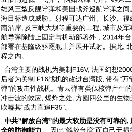
雄风三型反舰导弹和美国战斧巡航导弹之间
海目标造成威胁。射程可达广州、长沙、福
南沿岸, 及三峡大坝等重要的工程, 城市及军
航导弹除陆上固定与机动部署外，2014年
部署在基隆级驱逐舰上并展开试射。据此, 
程之内。
台湾主要的战机为美制F16V, 法国幻想2000,
后者为美制 F16战机的改进台湾版, 带有”万箭
弹”的攻击性战机。青云弹有类似核弹产生的
冲击波的效应, 爆炸之处, 方圆四公里的生
吹嘘其“战力直追F35”。
中共”解放台湾”的最大软肋是没有可靠的,
全的防御能力
。
因此“解放台湾”而自己无损