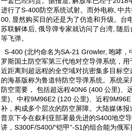
一套已经到货。据报道, 解放军已经于2018
进行了S-400防空系统试射。而外电称, 中
00, 显然购买目的还是为了仿造和升级。台电
苏联解体后, 俄导弹专家就访问了台湾, 随
等飞弹。
S-400 (
北约命名为SA-21 Growler, 咆
罗斯国土防空军第三代地对空导弹系统，用
近距离到超远程的全空域对抗密集多目标空袭
的海基版称为鲁道特防空导弹系统。系统采
防空需要， 包括超远程40N6 (400 公里)、远程
里)、中程9M96E2 (120 公里)、近程9M96E
补，构成多个层次的防空屏障。大陆媒体报道，
普京下令在叙利亚部署最先进的S400地空
讲，S300F/S400/“铠甲”-S1的组合能为