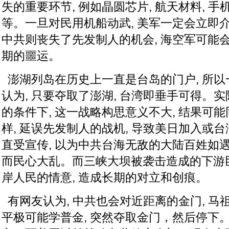
失的重要环节, 例如晶圆芯片, 航天材料, 
等。一旦对民用机船动武, 美军一定会立即介
中共则丧失了先发制人的机会, 海空军可能会
期的噩运。
澎湖列岛在历史上一直是台岛的门户, 所以
认为, 只要夺取了澎湖, 台湾即垂手可得。实
的条件下, 这一战略构思意义不大, 结果可
样, 延误先发制人的战机, 导致美日加入或
直受宣传, 以为中共台海无敌的大陆百姓如遇
而民心大乱。而三峡大坝被袭击造成的下游巨
岸人民的情意, 造成长期的对立和创痕。
有网友认为, 中共也会对近距离的金门, 马
平极可能学普金, 突然夺取金门，然后停下