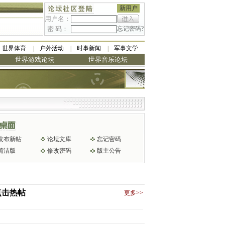
新用户
用户名：
密 码：
忘记密码?
世界体育
户外活动
时事新闻
军事文学
世界游戏论坛
世界音乐论坛
发布新帖
论坛文库
忘记密码
简洁版
修改密码
版主公告
点击热帖
更多>>