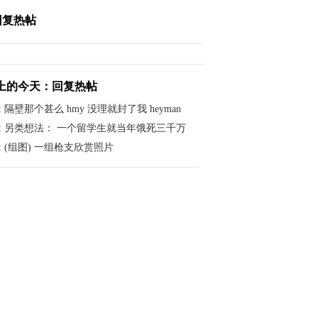
回复热帖
上的今天：回复热帖
:
隔壁那个甚么 hmy 没理就封了我 heyman
:
另类想法： 一个留学生就当年饿死三千万
:
(组图) 一组枪支欣赏照片