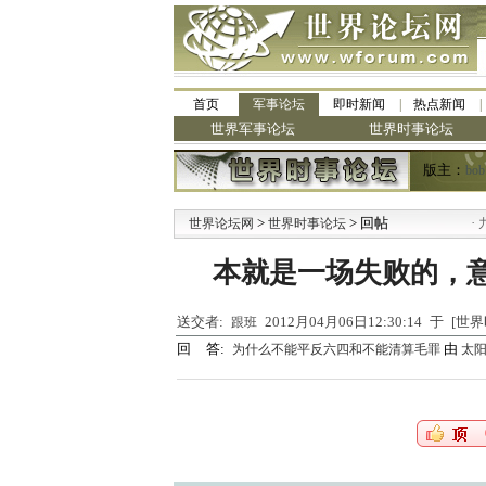
首页
军事论坛
即时新闻
热点新闻
世界军事论坛
世界时事论坛
版主：
bob
>
> 回帖
·
世界论坛网
世界时事论坛
九阳
本就是一场失败的，
送交者:
2012月04月06日12:30:14 于 [
跟班
回 答:
由
为什么不能平反六四和不能清算毛罪
太