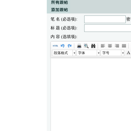
笔 名 (必选项):
密
标 题 (必选项):
内 容 (选填项):
段落格式
字体
字号