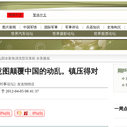
简体中文
繁体中文
图片新闻
中国军情
国际军事
军事评论
兵器知识
史海钩沉
世界汽车论坛
世界摄影论坛
世界股票论坛
全新免清洗型豆浆机 全美最低
意图颠覆中国的动乱。镇压得对
世界时事论坛]
发送悄悄话
于 2012-04-05 08:41:37
阳
一周
0%(0)
0%(0)