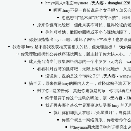
hmy=男人=泡面=sysnote
/无内容
- shanghai1228 
呵呵,hmy不是一直传说是个女子吗？怎又会
忽然想到“黑木崖”跟“东方不败”，呵
原来你也有此经历，但此风实不可长，世界论坛的
你的顺着她，敢跟她回嘴或不小心踩她鸡眼了
你必须指指出heyman哪儿破坏了网络正常秩序！也要跟
我看哪 hmy 是不喜我发表核灾害相关的贴，但无理至极！
/无内
你无理取闹扰乱公共秩序骚扰网友，版主封了你大快人心。
此人是台湾专门收集网络信息的一个小罗罗
/无内容
- wa
看看我对台湾的批评吧，无限上纲到如此地步，又是
没说你，说的是这个“赤松子5”
/无内容
- wangwu
搞半天，原来你是hmy的圈内人之一，难怪你贴子满天飞
封了你id是警告你，真赶你走就是封ip，你可以再注
终于暴露了你这个走狗的嘴脸，滚
/无内容
- Zh
我还再去哪个甚么世界军事论坛受哪 hmy 的
就让你们哪批人在哪儿”众星拱月“，自得
你整个就是一网络流氓，你看看你什
把heyman调戏黑母鸭的证据亮