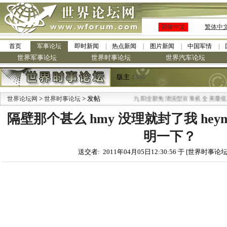
简体中文
繁体中
首页
军事论坛
即时新闻
热点新闻
图片新闻
中国军情
世界军事论坛
世界时事论坛
世界汽车论坛
版主：
bob
>
> 发帖
·
世界论坛网
世界时事论坛
九阳全新免清洗型豆浆机 全美最低
隔壁那个甚么 hmy 没理就封了我 heym
明一下？
送交者: 2011年04月05日12:30:56 于 [世界时事论坛