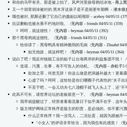
和你的马甲有关。那是被上怕了。风声河里操母鸦结冰地
- 再上黑木崖
又一个胡里胡涂被封的.黑木牙这孩子是不是闹更年期啊.
- 潜水很多年
哦也被封, 那厮还删了它自己的蠢贴以昭视听
- aceboy 04/05/11 (37
抗议删帖也被永垂不朽地封啦。
/无内容
- friends 04/05/11 (359)
呵呵，就这德性！
/无内容
- heyman 04/05/11 (392)
那个黑母鸦就这德性。
/无内容
- friends 04/05/11 (351)
给你讲了：黑母鸭具有精神脆弱的毛病
/无内容
- Zhuabd 04/0
如无他故，就这样吧！
/无内容
- heyman 04/05/11 (364)
说白了吧！我反对核能工业的贴子让台海两岸的利益集团不悦！
造谣，污蔑，生事，有不可告人的动机。
/无内容
- 赤松子5 04
欲加之罪，何患无辞！你这么做是把洞越补越大！更暴
心虚了吗？呵呵，这恰恰是你们哪圈子代表性的“夫子自
不至于吧，一会儿功夫七八顶帽子就飞人头上了，还“不
此风不可长，请世界论坛的老板留意一下。
/无内容
- heyman 04/0
我早就提醒过了，经营者看着流量日下似乎满不在乎，这年
版主维护网络正常秩序是版主的职责，是必须的。你不要污
什么正常秩序？我一没骂人，二没扯蛋，就因为跟她不
“小女人”的评语非常恰当，因为我也有此感觉！
/无