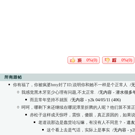
0%(0)
0%(0)
你有福了，你被疯婆hmy封了ID,说明你和她不一样是个正常人
/
我感觉黑木牙至少心理有问题,不太正常.
/无内容
- 潜水很多年 0
而且常年坚持不就医
/无内容
- y2k 04/05/11 (406)
呵呵，哪剩下来还继续在哪泥潭里折腾的人呢？他们算不算
赤松子这样成天惊呼，震惊，傻眼，真正原因的，如果
老道说那边是蠢货论坛嘛，有没有人不同意？
- 道友 
这个看上去是气话，实际上是事实
/无内容
- y2