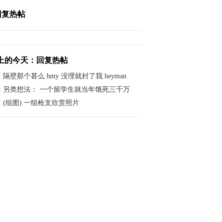
回复热帖
上的今天：回复热帖
:
隔壁那个甚么 hmy 没理就封了我 heyman
:
另类想法： 一个留学生就当年饿死三千万
:
(组图) 一组枪支欣赏照片