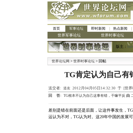
首页
军事论坛
即时新闻
热点新闻
世界军事论坛
世界时事论坛
版主：
bob
>
> 回帖
·
世界论坛网
世界时事论坛
TG肯定认为自己有
送交者:
2012月04月05日14:32:30 于 [
道友
回 答:
由
TG根本不认为自己这事有错，干嘛平反
差别是错在前面还是后面，让这件事发生，T
运认为不对，TG认为对。这20年中国的发展