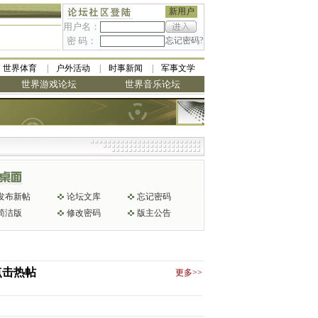
新用户
用户名：
密 码：
忘记密码?
世界体育
户外活动
时事新闻
军事文学
世界游戏论坛
世界音乐论坛
发布新帖
论坛文库
忘记密码
简洁版
修改密码
版主公告
点击热帖
更多>>