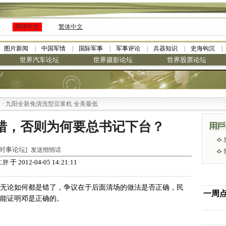
简体中文
繁体中文
图片新闻
中国军情
国际军事
军事评论
兵器知识
史海钩沉
世界汽车论坛
世界摄影论坛
世界股票论坛
九阳全新免清洗型豆浆机 全美最低
错，否则为何要总书记下台？
世界时事论坛]
发送悄悄话
于 2012-04-05 14:21:11
二胖
G无论如何都是错了，争议在于后面清场的做法是否正确，民
一周
可能证明邓是正确的。