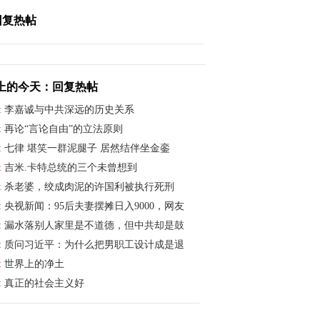
回复热帖
上的今天：回复热帖
:
李嘉诚与中共深远的历史关系
:
再论“言论自由”的立法原则
:
七律 堪笑一群泥腿子 居然结伴坐金銮
:
吉米.卡特总统的三个未曾想到
:
杀老婆，绞成肉泥的许国利被执行死刑
:
央视新闻：95后夫妻摆摊日入9000，网友
:
漏水落别人家里是不道德，但中共却是鼓
:
质问习近平：为什么把男职工设计成是退
:
世界上的净土
:
真正的社会主义好