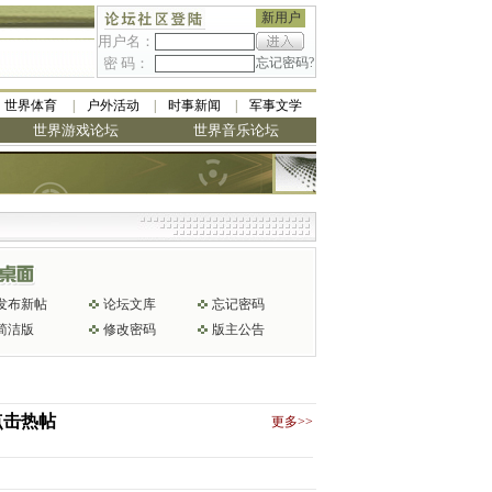
新用户
用户名：
密 码：
忘记密码?
世界体育
户外活动
时事新闻
军事文学
世界游戏论坛
世界音乐论坛
发布新帖
论坛文库
忘记密码
简洁版
修改密码
版主公告
点击热帖
更多>>