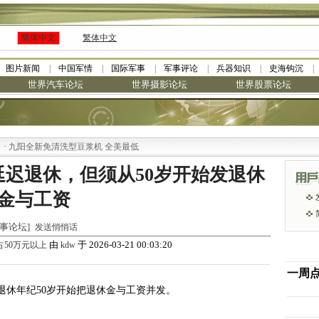
简体中文
繁体中文
图片新闻
中国军情
国际军事
军事评论
兵器知识
史海钩沉
世界汽车论坛
世界摄影论坛
世界股票论坛
九阳全新免清洗型豆浆机 全美最低
迟退休，但须从50岁开始发退休
金与工资
界时事论坛]
发送悄悄话
由
于 2026-03-21 00:03:20
占50万元以上
kdw
一周
退休年纪50岁开始把退休金与工资并发。