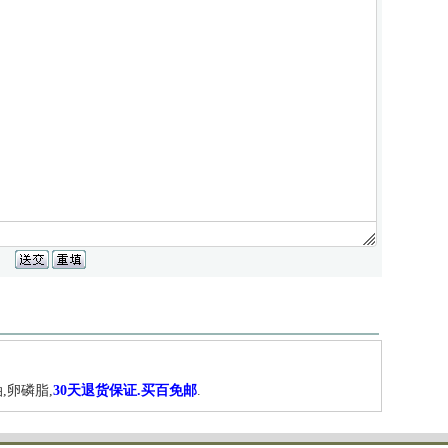
,卵磷脂,
30天退货保证.买百免邮
.