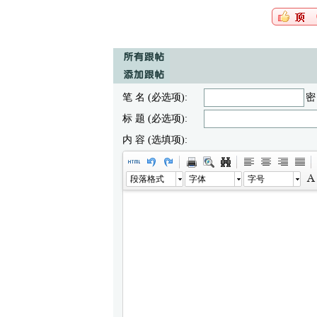
笔 名 (必选项):
密
标 题 (必选项):
内 容 (选填项):
段落格式
字体
字号