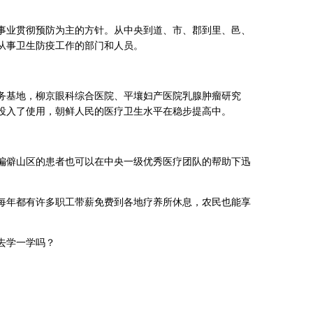
事业贯彻预防为主的方针。从中央到道、市、郡到里、邑、
从事卫生防疫工作的部门和人员。
务基地，柳京眼科综合医院、平壤妇产医院乳腺肿瘤研究
投入了使用，朝鲜人民的医疗卫生水平在稳步提高中。
偏僻山区的患者也可以在中央一级优秀医疗团队的帮助下迅
每年都有许多职工带薪免费到各地疗养所休息，农民也能享
去学一学吗？