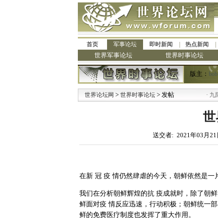
首页
军事论坛
即时新闻
热点新闻
世界军事论坛
世界时事论坛
版主：
bob
>
> 发帖
·
世界论坛网
世界时事论坛
九阳全新免清
世
送交者: 2021年03月21
在新 冠 疫 情仍然肆虐的今天，朝鲜依然是一
我们在分析朝鲜辉煌的抗 疫成就时，除了朝
鲜面对疫 情反应迅速，行动积极；朝鲜统一
鲜的免费医疗制度也发挥了重大作用。