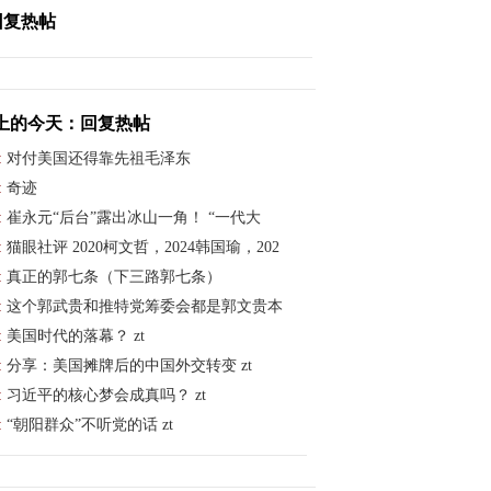
回复热帖
上的今天：回复热帖
:
对付美国还得靠先祖毛泽东
:
奇迹
:
崔永元“后台”露出冰山一角！ “一代大
:
猫眼社评 2020柯文哲，2024韩国瑜，202
:
真正的郭七条（下三路郭七条）
:
这个郭武贵和推特党筹委会都是郭文贵本
:
美国时代的落幕？ zt
:
分享：美国摊牌后的中国外交转变 zt
:
习近平的核心梦会成真吗？ zt
:
“朝阳群众”不听党的话 zt