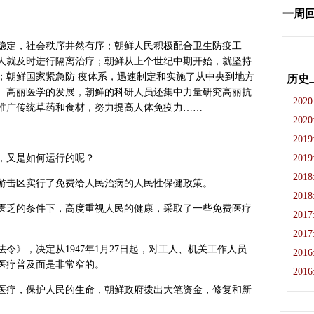
一周
稳定，社会秩序井然有序；朝鲜人民积极配合卫生防疫工
人就及时进行隔离治疗；朝鲜从上个世纪中期开始，就坚持
；朝鲜国家紧急防 疫体系，迅速制定和实施了从中央到地方
历史
—高丽医学的发展，朝鲜的科研人员还集中力量研究高丽抗
2020
推广传统草药和食材，努力提高人体免疫力……
2020
2019
，又是如何运行的呢？
2019
2018
游击区实行了免费给人民治病的人民性保健政策。
2018
为匮乏的条件下，高度重视人民的健康，采取了一些免费医疗
2017
2017
险法令》，决定从1947年1月27日起，对工人、机关工作人员
2016
医疗普及面是非常窄的。
2016
医疗，保护人民的生命，朝鲜政府拨出大笔资金，修复和新