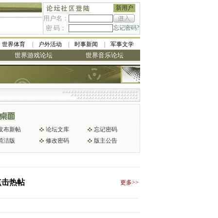
新用户
用户名：
密 码：
忘记密码?
世界体育
户外活动
时事新闻
军事文学
世界游戏论坛
世界音乐论坛
发布新帖
论坛文库
忘记密码
简洁版
修改密码
版主公告
点击热帖
更多>>