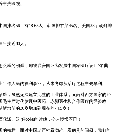
等中央医院。
排名56，有18.65人；韩国排在第45名、美国38；朝鲜排
生接近80人。
怎么样的朝鲜，却被联合国评为发展中国家医疗设计的“典
生当作人民的福利事业，从未考虑从治疗过程中去牟利。
朝鲜，虽然无法建立完整的工业体系，又面对西方国家的经
国毛主席时代发展中医药、赤脚医生和合作医疗的经验教
放前的36岁增加到现在的74.5岁！
西化派、汉 奸公知的讨伐，令人愤恨不已！
国的榜样，面对中国老百姓看病难、看病贵的问题，我们的