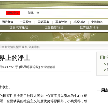
简体中文
繁体中文
图片新闻
中国军情
国际军事
军事评论
兵器知识
史海钩沉
世界汽车论坛
世界摄影论坛
世界股票论坛
洗型豆浆机 全美最低
界上的净土
日03:12:55 于 [世界时事论坛]
发送悄悄话
片净土。
一周
鲜的国家性质决定了他以人民为中心而不是以资本为中心；朝
部署、全面动员的社会主义制度优势等原因外，小兵觉得，朝