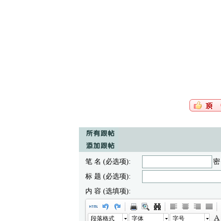
笔 名 (必选项):
密
标 题 (必选项):
内 容 (选填项):
段落格式
字体
字号