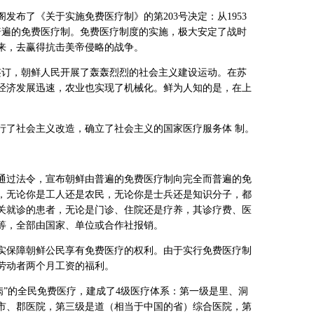
内阁发布了《关于实施免费医疗制》的第203号决定：从1953
普遍的免费医疗制。免费医疗制度的实施，极大安定了战时
来，去赢得抗击美帝侵略的战争。
门店签订，朝鲜人民开展了轰轰烈烈的社会主义建设运动。在苏
经济发展迅速，农业也实现了机械化。鲜为人知的是，在上
。
行了社会主义改造，确立了社会主义的国家医疗服务体 制。
议上通过法令，宣布朝鲜由普遍的免费医疗制向完全而普遍的免
，无论你是工人还是农民，无论你是士兵还是知识分子，都
关就诊的患者，无论是门诊、住院还是疗养，其诊疗费、医
等，全部由国家、单位或合作社报销。
实保障朝鲜公民享有免费医疗的权利。由于实行免费医疗制
劳动者两个月工资的福利。
看病”的全民免费医疗，建成了4级医疗体系：第一级是里、洞
市、郡医院，第三级是道（相当于中国的省）综合医院，第