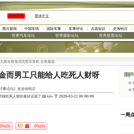
简体中文
繁体中文
图片新闻
中国军情
国际军事
军事评论
兵器知识
史海钩沉
世界汽车论坛
世界摄影论坛
世界股票论坛
阳全新免清洗型豆浆机 全美最低
金而男工只能给人吃死人财呀
世界时事论坛]
发送悄悄话
由
于 2026-03-21 00:00:09
共抢钱吃死人财的最好证据了
kdw
一周
0%(0)
0%(0)