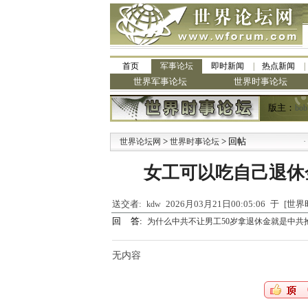
首页
军事论坛
即时新闻
热点新闻
世界军事论坛
世界时事论坛
版主：
bob
>
> 回帖
·
世界论坛网
世界时事论坛
九
女工可以吃自己退休
送交者:
2026月03月21日00:05:06 于 [
kdw
回 答:
为什么中共不让男工50岁拿退休金就是中
无内容