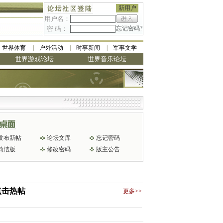
新用户
用户名：
密 码：
忘记密码?
世界体育
户外活动
时事新闻
军事文学
世界游戏论坛
世界音乐论坛
发布新帖
论坛文库
忘记密码
简洁版
修改密码
版主公告
点击热帖
更多>>