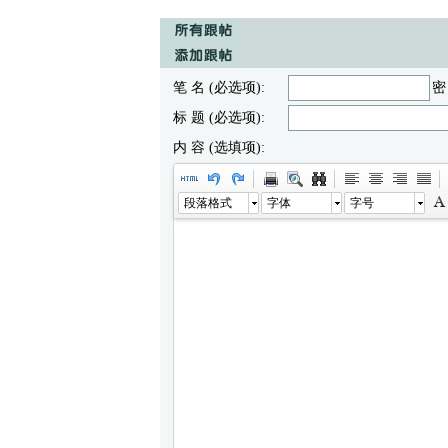
笔 名 (必选项):
密
标 题 (必选项):
内 容 (选填项):
段落格式
字体
字号