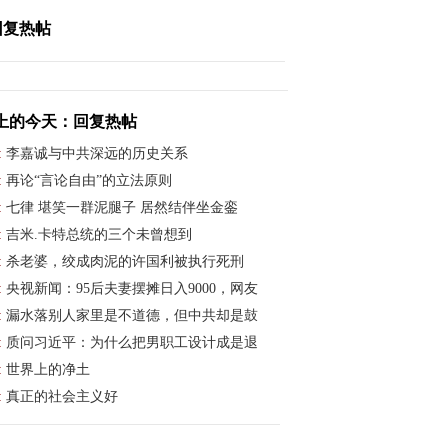
回复热帖
上的今天：回复热帖
:
李嘉诚与中共深远的历史关系
:
再论“言论自由”的立法原则
:
七律 堪笑一群泥腿子 居然结伴坐金銮
:
吉米.卡特总统的三个未曾想到
:
杀老婆，绞成肉泥的许国利被执行死刑
:
央视新闻：95后夫妻摆摊日入9000，网友
:
漏水落别人家里是不道德，但中共却是鼓
:
质问习近平：为什么把男职工设计成是退
:
世界上的净土
:
真正的社会主义好