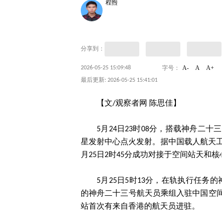
程煦
分享到：
A-
A
A+
2026-05-25 15:09:48
字号：
最后更新: 2026-05-25 15:41:01
【文/观察者网 陈思佳】
5月24日23时08分，搭载神舟二
星发射中心点火发射。据中国载人航天
月25日2时45分成功对接于空间站天和
5月25日5时13分，在轨执行任务
的神舟二十三号航天员乘组入驻中国空间
站首次有来自香港的航天员进驻。