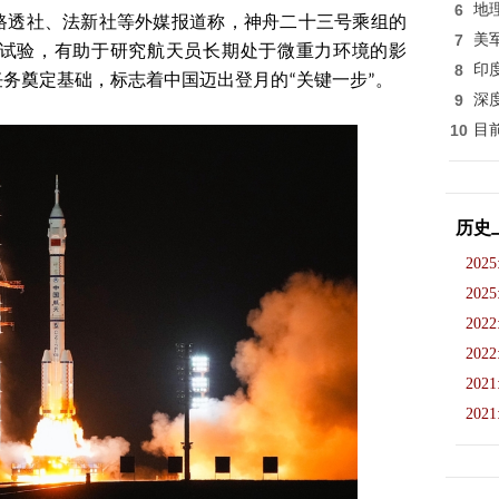
6
地
路透社、法新社等外媒报道称，神舟二十三号乘组的
7
美
试验，有助于研究航天员长期处于微重力环境的影
8
印
务奠定基础，标志着中国迈出登月的“关键一步”。
9
深
10
目
历史
2025
2025
2022
2022
2021
2021