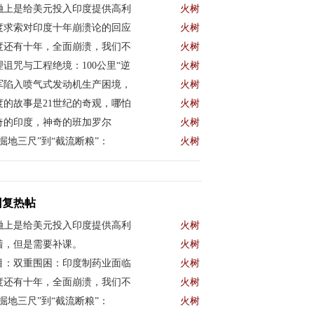
融上是给美元投入印度提供高利
火树
度求索对印度十年崩溃论的回应
火树
度还有十年，全面崩溃，我们不
火树
理诅咒与工程绝境：100公里“逆
火树
军陷入喷气式发动机生产困境，
火树
度的故事是21世纪的奇观，哪怕
火树
奇的印度，神奇的班加罗尔
火树
“掘地三尺”到“截流断粮”：
火树
回复热帖
融上是给美元投入印度提供高利
火树
着，但是需要补课。
火树
目：双重围困：印度制药业面临
火树
度还有十年，全面崩溃，我们不
火树
“掘地三尺”到“截流断粮”：
火树