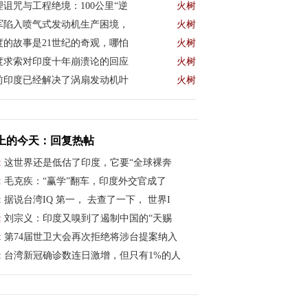
理诅咒与工程绝境：100公里“逆
火树
军陷入喷气式发动机生产困境，
火树
度的故事是21世纪的奇观，哪怕
火树
度求索对印度十年崩溃论的回应
火树
前印度已经解决了涡扇发动机叶
火树
上的今天：回复热帖
:
这世界还是低估了印度，它要“全球裸奔
:
毛克疾：“赢学”翻车，印度外交官成了
:
据说台湾IQ 第一， 去查了一下， 世界I
:
刘宗义：印度又嗅到了遏制中国的“天赐
:
第74届世卫大会再次拒绝将涉台提案纳入
:
台湾新冠确诊数连日激增，但只有1%的人