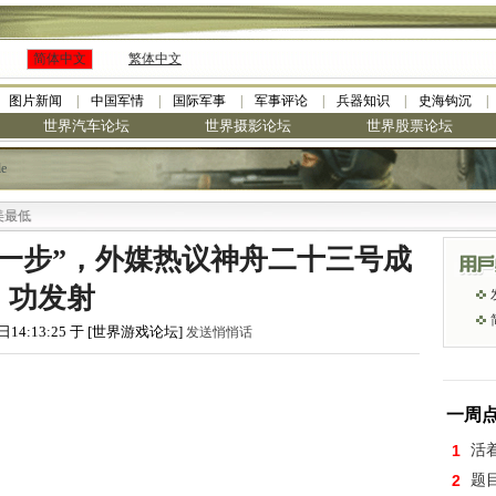
简体中文
繁体中文
图片新闻
中国军情
国际军事
军事评论
兵器知识
史海钩沉
世界汽车论坛
世界摄影论坛
世界股票论坛
le
·
九阳全新免清洗型豆浆机 全
一步”，外媒热议神舟二十三号成
功发射
日14:13:25 于 [世界游戏论坛]
发送悄悄话
一周
1
活
2
题