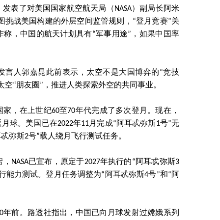
发表了对美国国家航空航天局（NASA）副局长阿米
图挑战美国构建的外层空间监管规则，“登月竞赛”关
作称，中国的航天计划具有“军事用途”，如果中国率
。
发言人郭嘉昆此前表示，太空不是大国博弈的“竞技
太空“朋友圈”，推进人类探索外空的共同事业。
家，在上世纪60至70年代完成了多次登月。现在，
球。美国已在2022年11月完成“阿耳忒弥斯1号”无
耳忒弥斯2号”载人绕月飞行测试任务。
NASA已宣布，原定于2027年执行的“阿耳忒弥斯3
行能力测试。登月任务调整为“阿耳忒弥斯4号”和“阿
30年前。路透社指出，中国已向月球发射过嫦娥系列