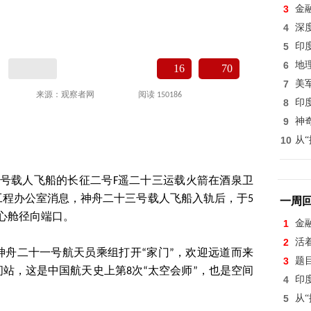
3
金
4
深
5
印
6
地
16
70
7
美
来源：观察者网
阅读 150186
8
印
9
神
10
从
十三号载人飞船的长征二号F遥二十三运载火箭在酒泉卫
工程办公室消息，神舟二十三号载人飞船入轨后，于5
一周
核心舱径向端口。
1
金
2
活
的神舟二十一号航天员乘组打开“家门”，欢迎远道而来
3
题
站，这是中国航天史上第8次“太空会师”，也是空间
4
印
5
从