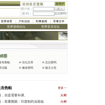
新用户
用户名：
密 码：
忘记密码?
世界体育
户外活动
时事新闻
军事文学
世界游戏论坛
世界音乐论坛
美最低
发布新帖
论坛文库
忘记密码
简洁版
修改密码
版主公告
点击热帖
更多>>
着，但是需要补课。
火树
目：双重围困：印度制药业面临
火树