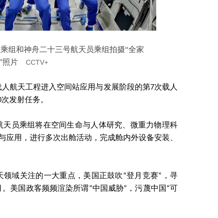
员乘组和神舟二十三号航天员乘组拍摄“全家
”照片
CCTV+
载人航天工程进入空间站应用与发展阶段的第7次载人
0次发射任务。
航天员乘组将在空间生命与人体研究、微重力物理科
验与应用，进行多次出舱活动，完成舱内外设备安装、
天领域关注的一大重点，美国正鼓吹“登月竞赛”，寻
。美国政客频频渲染所谓“中国威胁”，污蔑中国“可