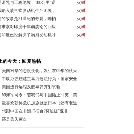
理诅咒与工程绝境：100公里“逆
火树
军陷入喷气式发动机生产困境，
火树
度的故事是21世纪的奇观，哪怕
火树
度求索对印度十年崩溃论的回应
火树
前印度已经解决了涡扇发动机叶
火树
上的今天：回复热帖
:
美国对华的态度变化，发生在09年的秋天
:
中联办强烈谴责暴力违法行为：国家安全
:
美国进行远程反舰导弹齐射试验
:
印海军司令：若我们与中国陆上冲突，美
:
最喜欢朝鲜危机加剧就是日本（还有老道
:
想跟中国在非洲打擂台?莫迪提"亚非
:
还是丢失蒙古