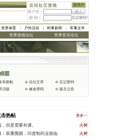
新用户
用户名：
密 码：
忘记密码?
世界体育
户外活动
时事新闻
军事文学
世界游戏论坛
世界音乐论坛
发布新帖
论坛文库
忘记密码
简洁版
修改密码
版主公告
点击热帖
更多>>
着，但是需要补课。
火树
目：双重围困：印度制药业面临
火树