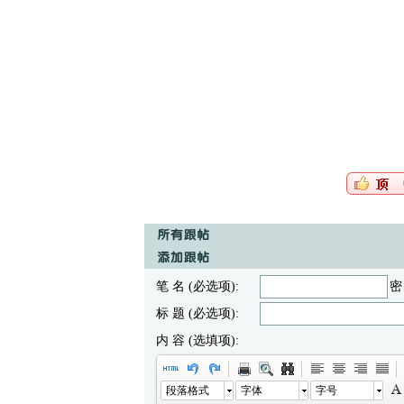
笔 名 (必选项):
密
标 题 (必选项):
内 容 (选填项):
段落格式
字体
字号