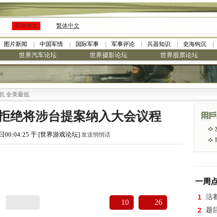
简体中文
繁体中文
图片新闻
中国军情
国际军事
军事评论
兵器知识
史海钩沉
世界汽车论坛
世界摄影论坛
世界股票论坛
le
最低
次拒绝将涉台提案纳入大会议程
日00:04:25 于 [世界游戏论坛]
发送悄悄话
一周
1
活
10
26
2
题