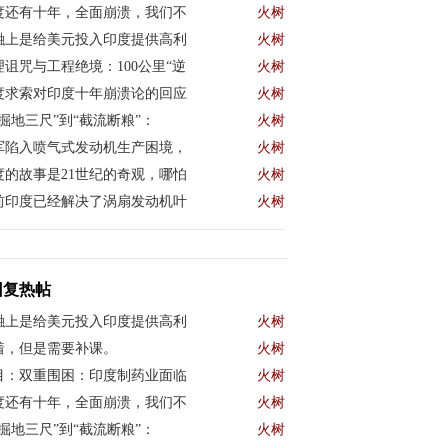
度还有十年，全面崩溃，我们不
火树
融上是给美元投入印度提供高利
火树
理诅咒与工程绝境：100公里“逆
火树
度求索对印度十年崩溃论的回应
火树
“掘地三尺”到“截流断粮”：
火树
军陷入喷气式发动机生产困境，
火树
度的故事是21世纪的奇观，哪怕
火树
前印度已经解决了涡扇发动机叶
火树
回复热帖
融上是给美元投入印度提供高利
火树
着，但是需要补课。
火树
目：双重围困：印度制药业面临
火树
度还有十年，全面崩溃，我们不
火树
“掘地三尺”到“截流断粮”：
火树