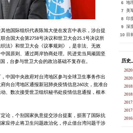
6
地
7
美
8
印
9
深
士其他国际组织代表陈旭大使在发言中表示，涉台提
10
目
合国大会第2758号决议和世卫大会25.1号决议所
组织法》和世卫大会《议事规则》，是非法、无效
个中国原则、通过两岸协商处理。民进党当局顽固坚
历史
中国，台参与世卫大会的政治基础不复存在。
2020
下，中国中央政府对台湾地区参与全球卫生事务作出
2020
府向台湾地区通报新冠肺炎疫情信息260次，批准台
2018
活动、数次接受世卫组织秘书处疫情信息通报，根本
2018
2017
2017
有定论，个别国家执意提交涉台提案，损害了国际抗
2016
国家应停止将卫生问题政治化，停止借台湾问题干涉