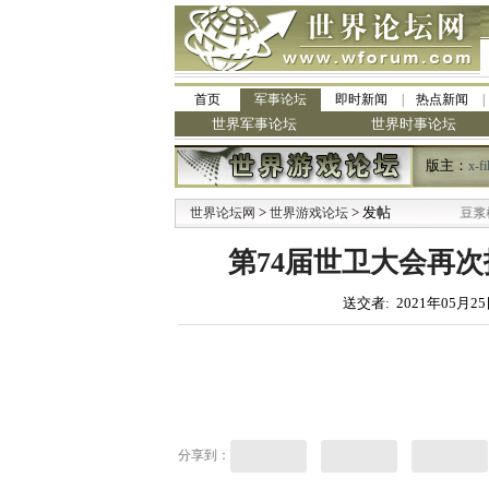
首页
军事论坛
即时新闻
热点新闻
世界军事论坛
世界时事论坛
版主：
x-fi
>
·
> 发帖
世界论坛网
世界游戏论坛
九阳全新免清洗型豆浆机 全美
第74届世卫大会再
送交者: 2021年05月25
分享到：