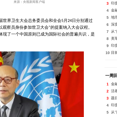
来源：央视新闻客户端
3
印
4
金
5
地
4届世界卫生大会总务委员会和全会5月24日分别通过
6
深
以观察员身份参加世卫大会”的提案纳入大会议程。
7
从
体现了一个中国原则已成为国际社会的普遍共识，是
8
美
9
印
10
目
一周
1
金
2
活
3
题
4
印
5
从