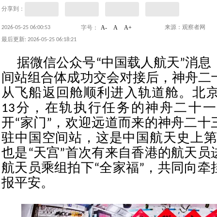
分享到：
A-
A
A+
2026-05-25 06:00:53
来源：观察者网
字号：
最后更新: 2026-05-25 06:18:21
据微信公众号“中国载人航天”消息
间站组合体成功交会对接后，神舟二
从飞船返回舱顺利进入轨道舱。北京时
13分，在轨执行任务的神舟二十
开“家门”，欢迎远道而来的神舟二十
驻中国空间站，这是中国航天史上第8
也是“天宫”首次有来自香港的航天员
航天员乘组拍下“全家福”，共同向牵
报平安。