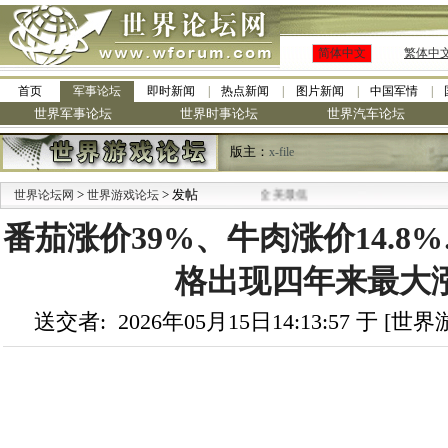
简体中文
繁体中
首页
军事论坛
即时新闻
热点新闻
图片新闻
中国军情
世界军事论坛
世界时事论坛
世界汽车论坛
版主：
x-file
·
>
> 发帖
世界论坛网
九阳全新免清洗型豆浆机 全美最低
世界游戏论坛
番茄涨价39%、牛肉涨价14.8
格出现四年来最大
送交者: 2026年05月15日14:13:57 于 [