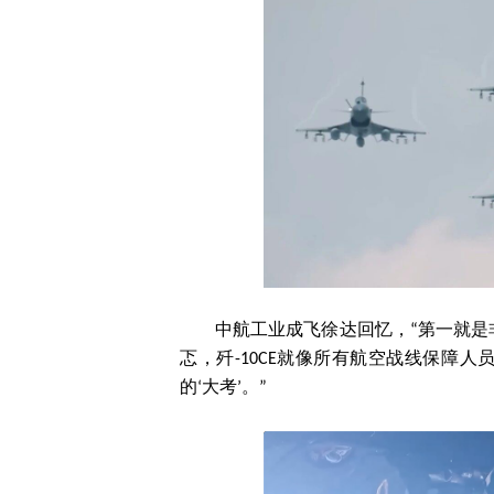
中航工业成飞徐达回忆，“第一就
忑，歼-10CE就像所有航空战线保障
的‘大考’。”