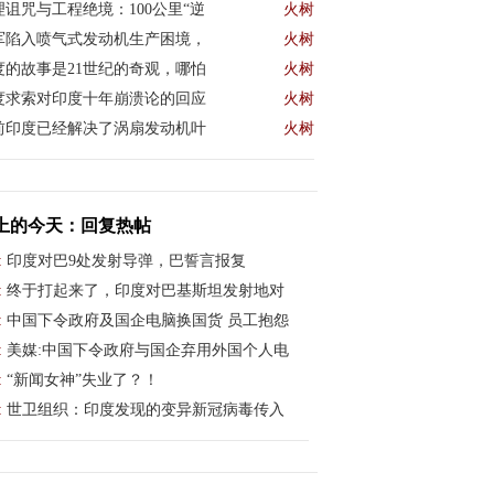
理诅咒与工程绝境：100公里“逆
火树
军陷入喷气式发动机生产困境，
火树
度的故事是21世纪的奇观，哪怕
火树
度求索对印度十年崩溃论的回应
火树
前印度已经解决了涡扇发动机叶
火树
上的今天：回复热帖
:
印度对巴9处发射导弹，巴誓言报复
:
终于打起来了，印度对巴基斯坦发射地对
:
中国下令政府及国企电脑换国货 员工抱怨
:
美媒:中国下令政府与国企弃用外国个人电
:
“新闻女神”失业了？！
:
世卫组织：印度发现的变异新冠病毒传入