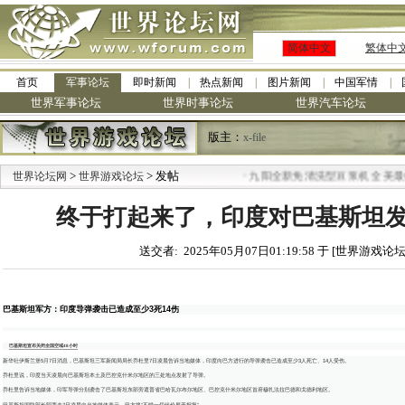
简体中文
繁体中
首页
军事论坛
即时新闻
热点新闻
图片新闻
中国军情
世界军事论坛
世界时事论坛
世界汽车论坛
版主：
x-file
>
> 发帖
·
世界论坛网
世界游戏论坛
九阳全新免清洗型豆浆机 全美最低
终于打起来了，印度对巴基斯坦
送交者: 2025年05月07日01:19:58 于 [世界游戏论坛
巴基斯坦军方：印度导弹袭击已造成至少3死14伤
巴基斯坦宣布关闭全国空域48小时
新华社伊斯兰堡5月7日消息，巴基斯坦三军新闻局局长乔杜里7日凌晨告诉当地媒体，印度向巴方进行的导弹袭击已造成至少3人死亡、14人受伤。
乔杜里说，印度当天凌晨向巴基斯坦本土及巴控克什米尔地区的三处地点发射了导弹。
乔杜里告诉当地媒体，印军导弹分别袭击了巴基斯坦东部旁遮普省巴哈瓦尔布尔地区、巴控克什米尔地区首府穆扎法拉巴德和戈德利地区。
巴基斯坦国防部长阿西夫7日凌晨向当地媒体表示，巴方将“不惜一切代价展开报复”。