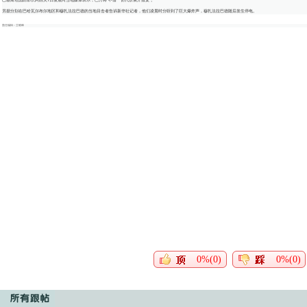
另据分别在巴哈瓦尔布尔地区和穆扎法拉巴德的当地目击者告诉新华社记者，他们凌晨时分听到了巨大爆炸声，穆扎法拉巴德随后发生停电。
责任编辑：王晓峰
0%(0)
0%(0)